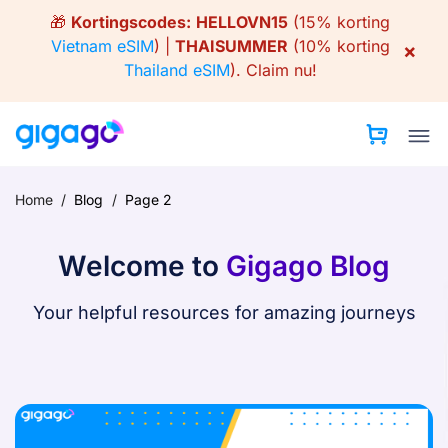
Skip
🎁
Kortingscodes:
HELLOVN15
(15% korting
to
Vietnam eSIM
) |
THAISUMMER
(10% korting
×
content
Thailand eSIM
).
Claim nu!
Home
/
Blog
/
Page 2
Welcome to
Gigago Blog
Your helpful resources for amazing journeys