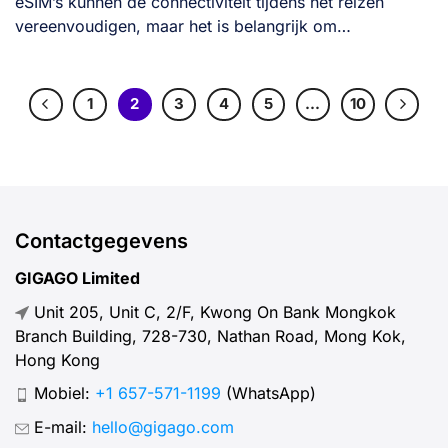
eSIM’s kunnen de connectiviteit tijdens het reizen
vereenvoudigen, maar het is belangrijk om
veelvoorkomende valkuilen [...]
1
2
3
4
5
…
10
Contactgegevens
GIGAGO Limited
Unit 205, Unit C, 2/F, Kwong On Bank Mongkok
Branch Building, 728-730, Nathan Road, Mong Kok,
Hong Kong
Mobiel:
+1 657-571-1199
(WhatsApp)
E-mail:
hello@gigago.com