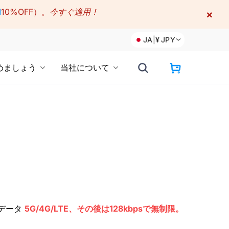
M
10%OFF）。
今すぐ適用！
×
JA
|
¥
JPY
めましょう
当社について
速データ
5G/4G/LTE、その後は128kbpsで無制限。