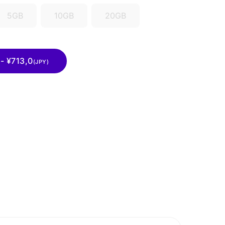
5GB
10GB
20GB
¥713,0
(JPY)