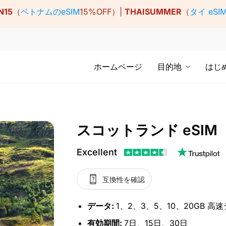
N15
（
ベトナムのeSIM
15%OFF）|
THAISUMMER
（
タイ eSI
ホームページ
目的地
はじ
スコットランド eSIM
Excellent
互換性を確認
データ:
1、2、3、5、10、20GB 高
有効期間:
7日、15日、30日