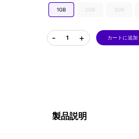
SGD ($)
1GB
2GB
3GB
スコットランド eSIM quantity
カートに追加 - 
製品説明