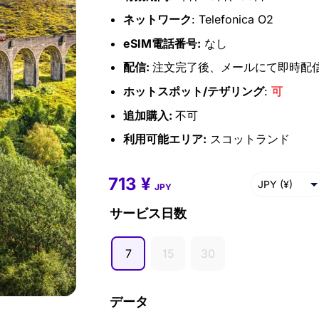
ネットワーク
: Telefonica O2
eSIM電話番号:
なし
配信:
注文完了後、メールにて即時配
ホットスポット/テザリング
:
可
追加購入:
不可
利用可能エリア:
スコットランド
713
¥
713
¥
–
4,595
¥
JPY (¥)
JPY
USD ($)
サービス日数
EUR (€)
7
15
30
GBP (£)
AUD ($)
データ
CAD ($)