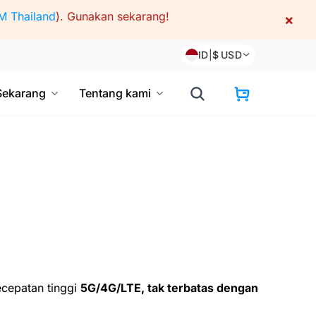
M Thailand
).
Gunakan sekarang!
×
ID
|
$
USD
Sekarang
Tentang kami
ecepatan tinggi
5G/4G/LTE, tak terbatas dengan