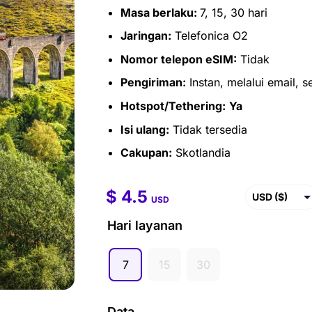
Masa berlaku:
7, 15, 30 hari
Jaringan:
Telefonica O2
Nomor telepon eSIM:
Tidak
Pengiriman:
Instan, melalui email, 
Hotspot/Tethering:
Ya
Isi ulang:
Tidak tersedia
Cakupan:
Skotlandia
$
4.5
$
4.5
–
$
29.0
USD ($)
USD
EUR (€)
Hari layanan
GBP (£)
7
15
30
AUD ($)
CAD ($)
Data