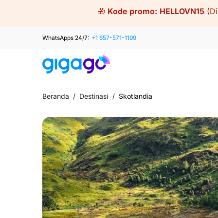
Skip
🎁
Kode promo:
HELLOVN15
(D
to
content
WhatsApps 24/7:
+1 657-571-1199
Beranda
/
Destinasi
/
Skotlandia