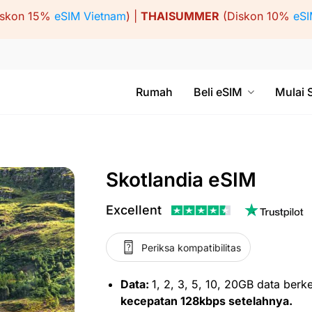
iskon 15%
eSIM Vietnam
) |
THAISUMMER
(Diskon 10%
eSI
Rumah
Beli eSIM
Mulai 
Skotlandia eSIM
Excellent
Periksa kompatibilitas
Data:
1, 2, 3, 5, 10, 20GB data berk
kecepatan 128kbps setelahnya.