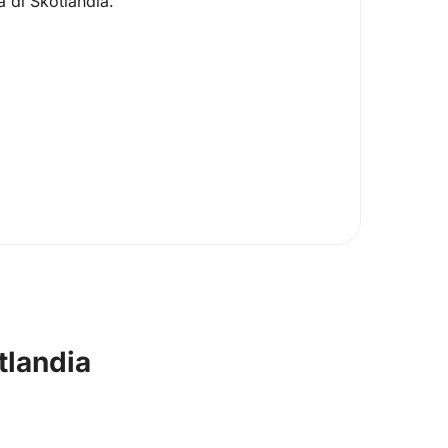
a di Skotlandia.
tlandia