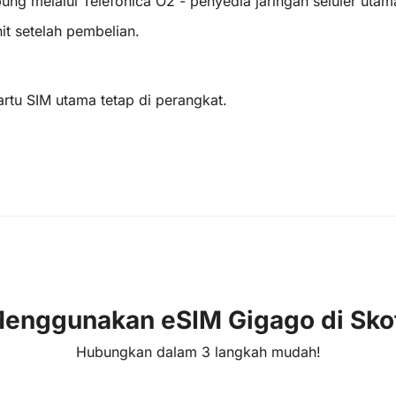
bung melalui Telefonica O2 - penyedia jaringan seluler utam
it setelah pembelian.
artu SIM utama tetap di perangkat.
enggunakan eSIM Gigago di Sko
Hubungkan dalam 3 langkah mudah!