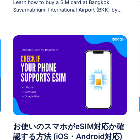
Learn how to buy a SIM card at Bangkok
Suvarnabhumi International Airport (BKK) by
step [...]
お使いのスマホがeSIM対応か確
認する方法 (iOS・Android対応)