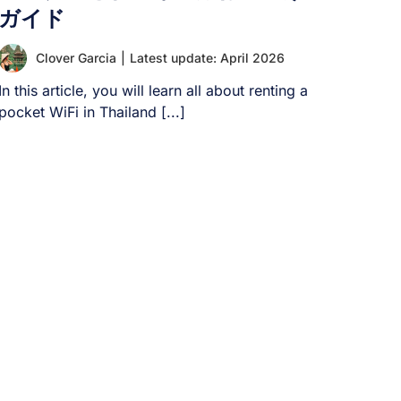
認するには、特に海外旅行時に以下の手順を実行
ガイド
してください。 以下では、AndroidとiOS端末で携
帯電話のロック解除状態を確認する方法を説明し
Clover Garcia
|
Latest update: April 2026
ます。 1. Androidスマートフォンのロック解除状
In this article, you will learn all about renting a
態の確認方法 Androidスマートフォンのロック解
pocket WiFi in Thailand [...]
除状態を確認する具体的な手順はメーカーによっ
て異なりますが、一般的な手順は以下の通りで
す： 2. iPhoneのSIMロック解除状態を確認する方
法 Android端末と同様に、iPhoneのSIMロック解
除状態を確認する具体的な手順や表示内容は機種
によって異なります。基本的な手順は以下の通り
です： より詳しい手順については、下記動画「携
帯電話のキャリアロック解除状態の確認方法」を
ご覧ください： II. [...]