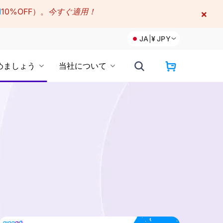
M
10%OFF）。
今すぐ適用！
×
JA
|
¥
JPY
めましょう
当社について