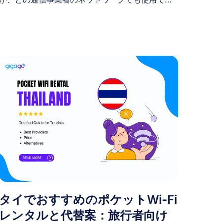
るかどうかは簡単に確認できます。このガイドで
は、iPhoneとAndroidで端末がキャリアロック解
除されているか確認する方法を学びます。 I. 携帯
電話がSIMロック解除されているか確認する方法
最も手っ取り早い方法（ただし確実な方法ではな
い）は、他キャリアのSIMカードを挿入すること
です。デバイスを再起動してください。電話の発
信、テキストメッセージの送信、インターネット
接続が可能であれば、その端末はロック解除され
ている可能性が高いです。SIMが無効であるとい
うエラーメッセージが表示されるか、端末に「サ
ービスなし」と表示される場合は、iPhoneが以前
のキャリアにロックされたままであることを意味
します。 ただし、この方法は確実とは言えませ
ん。特定の国でのみロック解除されている端末も
あるためです。つまり、ある国の現地通信事業者
タイでおすすめのポケットWi-Fi
では使用できても、他の国の事業者では使用でき
ない場合があります。 ロック解除状態を完全に確
レンタルと代替案：旅行者向け