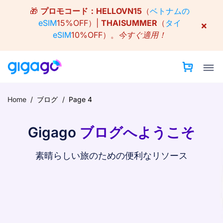
Skip
🎁
プロモコード：
HELLOVN15
（
ベトナムの
to
eSIM
15%OFF）|
THAISUMMER
（
タイ
×
content
eSIM
10%OFF）。
今すぐ適用！
Home
/
ブログ
/
Page 4
Gigago
ブログへようこそ
素晴らしい旅のための便利なリソース