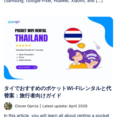
(Samsung, Google Pixel, Huawei, Xiaomi, and [...]
タイでおすすめのポケットWi-Fiレンタルと代
替案：旅行者向けガイド
Clover Garcia
|
Latest update: April 2026
In this article, you will learn all about renting a pocket