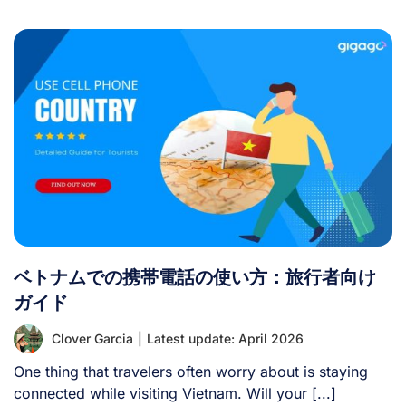
末がキャリアロック解除されているか確認する方法を学び
ます。 I. 携帯電話がSIMロック解除されているか確認する
方法 最も手っ取り早い方法（ただし確実な方法ではな
い）は、他キャリアのSIMカードを挿入することです。デ
バイスを再起動してください。電話の発信、テキストメッ
セージの送信、インターネット接続が可能であれば、その
端末はロック解除されている可能性が高いです。SIMが無
効であるというエラーメッセージが表示されるか、端末に
「サービスなし」と表示される場合は、iPhoneが以前の
キャリアにロックされたままであることを意味します。
ただし、この方法は確実とは言えません。特定の国でのみ
ロック解除されている端末もあるためです。つまり、ある
ベトナムでの携帯電話の使い方：旅行者向け
国の現地通信事業者では使用できても、他の国の事業者で
は使用できない場合があります。 ロック解除状態を完全
ガイド
に確認するには、特に海外旅行時に以下の手順を実行して
Clover Garcia
|
Latest update: April 2026
ください。 以下では、AndroidとiOS端末で携帯電話のロ
ック解除状態を確認する方法を説明します。 1. Androidス
One thing that travelers often worry about is staying
マートフォンのロック解除状態の確認方法 Androidスマー
connected while visiting Vietnam. Will your [...]