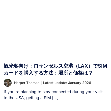
ネット接続では、WhatsAppを直接利用する方法はありま
せん。 中国でWhatsAppを使うには？ 中国でWhatsApp
を利用するには、この制限を回避する方法が必要です。以
下に4つの一般的な方法を紹介します： 1. VPNの利用
VPN（仮想プライベートネットワーク）の利用は、中国で
WhatsAppにアクセスするための最も確実な解決策です。
VPNは、お使いのデバイスと中国国外にあるサーバーとの
間に暗号化された接続を確立し、中国のインターネット規
制を効果的に回避します。 VPNを有効にすると、インタ
ーネット通信は他国のサーバーを経由してルーティングさ
れるため、中国ではなくその場所から閲覧しているかのよ
観光客向け：ロサンゼルス空港（LAX）でSIM
うに見えます。これにより、WhatsAppやその他のブロッ
カードを購入する方法：場所と価格は？
クされたサービスに通常通りアクセスできるようになりま
す。 中国でのVPN利用により、WhatsAppやGoogle、
Harper Thomas
|
Latest update: January 2026
Facebookなどのブロックされたアプリにアクセスできま
If you're planning to stay connected during your visit
す。 [...]
to the USA, getting a SIM [...]