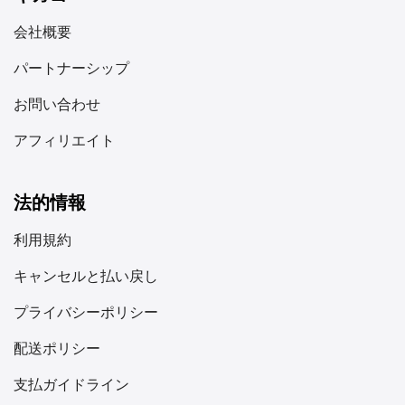
解除されている必要があります。端末設定の「携帯電話」
または「モバイルネットワーク」でeSIM対応を確認して
会社概要
ください。キャリアロックがかかっている場合は、ロック
パートナーシップ
解除を依頼してください。 通信エリアとデータ容量 米国
eSIMはAT&T、T-Mobile、Verizonなどの主要ネットワー
お問い合わせ
クで利用可能です。活動内容に応じたデータ使用量を計画
しましょう。基本的なウェブ閲覧やメッセージングなら月
アフィリエイト
2～3GB、動画ストリーミングなら10GB以上が必要です。
旅程全体をカバーし、余裕を持たせたプランを選択してく
ださい。 費用と機能。米国eSIMの価格は、データ量と利
法的情報
用期間により通常20～50ドルの範囲です。ほとんどのプ
利用規約
ランにはホットスポット経由のデータ共有が含まれてお
り、ノートパソコンやタブレットの接続が可能です。ニー
キャンセルと払い戻し
ズに合った最良のプランを見つけるため、各プロバイダー
の価格を比較してください。 III. 米国旅行向けトップeSIM
プライバシーポリシー
プロバイダー 旅行者にはAiralo、Holafly、Nomadなど
配送ポリシー
様々なeSIMオプションがありますが、カナダから米国へ
向かう方にとってGigagoは特に優れた選択肢です。わず
支払ガイドライン
か1.90ドルから利用できるGigagoの米国向けeSIMプラン