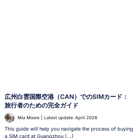
く知られています。旅行者にとって、DTACやTruemove
Hといったタイの主要通信事業者2社と並び、旅行中ずっ
とオンラインで連絡を取り続けるための鍵となります。次
回のタイ旅行でAIS SIMカード/eSIMの利用を検討中の方
は、このガイドをお読みください。ここでは、AIS SIMサ
ービスのメリット・デメリット、観光客向けのおすすめプ
ラン、料金、購入場所、そして最大限に活用するための使
い方まで、知っておくべき全てをご紹介します。 I. AISタ
イランドとは？ AIS（Advanced Info Service Public
Company Limited）は、タイを代表する通信ネットワー
ク事業者です。1991年の設立以来、国内最大級のカバーエ
リア、最速のモバイルネットワーク速度、そして地元住民
と旅行者の双方のニーズに応える多様なプランを提供する
広州白雲国際空港（CAN）でのSIMカード：
ことで高い評価を築いてきました。 AISの主な特徴は以下
の通りです： II. タイの他モバイル事業者と比較したAISサ
旅行者のための完全ガイド
ービスの優位性 [...]
Mia Moore
|
Latest update: April 2026
This guide will help you navigate the process of buying
a SIM card at Guangzhou [...]