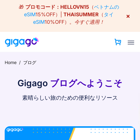
Skip
🎁
プロモコード：
HELLOVN15
（
ベトナムの
to
eSIM
15%OFF）|
THAISUMMER
（
タイ
×
content
eSIM
10%OFF）。
今すぐ適用！
Home
/
ブログ
Gigago
ブログへようこそ
素晴らしい旅のための便利なリソース