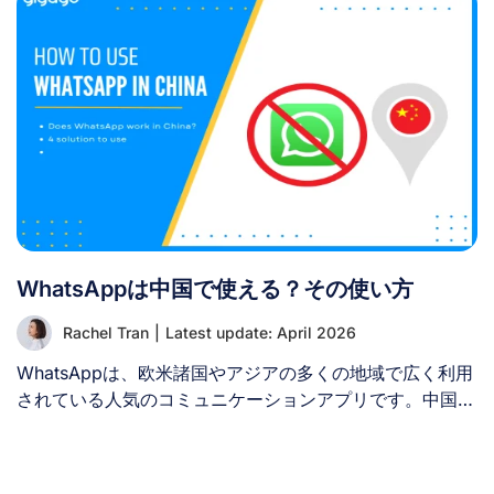
理すべきいくつかのトレードオフがあります： 一部の通
方法・インストール・アクティベーション・費用・互換性
信事業者はテザリングを制限する場合があるため、購入前
などの観点から比較します。これにより、中国旅行に最適
にeSIMプランの詳細を確認してください。 要するに、
なソリューションを見極めるお手伝いをします。 I. eSIM
eSIMのインターネット接続は共有可能ですが、eSIMプロ
とT-Mobileの中国ローミング比較 – 並列比較 T-Mobileの
ファイルそのものは共有できません。 [...]
多くのプランには国際ローミングが含まれています。中国
到着時、端末は自動的にT-Mobileの提携ネットワーク
（通常は中国移動または中国聯通）に接続します。 一
方、中国のeSIMは物理SIMカードを使用せずにモバイルデ
ータプランを即時ダウンロードできるデジタルSIMカード
です。これはローミングに代わる人気の選択肢となってい
WhatsAppは中国で使える？その使い方
ます。 以下に中国旅行におけるeSIMとT-Mobileローミン
グの簡易比較を示します。 Factor トラベルeSIM T-
Rachel Tran
|
Latest update: April 2026
Mobileローミング 購入方法 出発前/出発後にオンライン
で購入 現在のプランに組み込み済み；オプションの追加
WhatsAppは、欧米諸国やアジアの多くの地域で広く利用
パス 互換性 [...]
されている人気のコミュニケーションアプリです。中国へ
の旅行を計画している方なら、滞在中にWhatsAppが使え
るかどうか気になっているかもしれません。かつて、中国
政府はプライバシーポリシーを理由にWhatsAppをブロッ