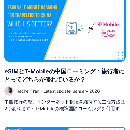
いと考えています。これは費用削減とデータ管理の簡素化
を目指す、非常に有益な疑問です。 eSIMの共有を試みる
前に、その仕組みや可能なこと・不可能なことを理解する
ことが重要です。 I. eSIMはデバイス間で共有できます
か？ いいえ、eSIMプロファイルは物理SIMカードを友人
に渡すのと同じ方法で、デバイス間で転送または共有する
ことはできません。 eSIMが1台のデバイスでアクティベー
トされると、そのデバイス固有のハードウェアIDに紐付け
られ、同時に別のデバイスで「再利用」またはインストー
ルすることはできません。 別の端末で同じQRコードをス
eSIMとT-Mobileの中国ローミング：旅行者に
キャンしようとすると、システムが拒否するかアクティベ
ーションエラーが表示されます。その理由は以下の通りで
とってどちらが優れているか？
す： 別のスマートフォンやタブレットでeSIMを利用した
Rachel Tran
|
Latest update: January 2026
い場合、通常はそのデバイス用に別途eSIMプランを購入
する必要があります。 II. 1つのeSIMから別のデバイスへ
中国旅行の際、インターネット接続を維持する主な方法は
データ接続を共有することは可能ですか？ eSIMを複数デ
2つあります：T-Mobileの標準国際ローミングを利用する
バイスに転送またはインストールすることはできません
か、より高速で安定したデータ通信が可能な中国向け旅行
が、ホットスポット経由でデータ接続を共有することは可
用eSIMを購入するかです。ここでは、中国におけるeSIM
能です。 ホットスポット機能は非常に効果的ですが、管
とT-Mobileローミングを、各オプションの仕組み・購入