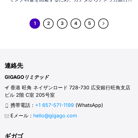
はeSIMを選択します。これらのデジタルSIMカードは、週
15ドルからの手頃なデータプラン、即時アクティベーショ
ン、そして信頼性の高い米国ネットワークカバレッジを提
1
2
3
4
5
供します。物理的なSIMカードを交換することなく、現地
の米国電話番号とシームレスな接続性を得られるため、週
末の短期滞在から長期滞在まで、あらゆるアメリカ旅行に
最適なソリューションです。 I. カナダからアメリカ旅行
にeSIMを使う理由 eSIMは、物理的なSIM交換の必要性を
連絡先
なくし、ローミング料金を節約できるため、アメリカへ旅
行するカナダ人にとって最適な解決策です。eSIMを通じ
GIGAGOリミテッド
て手頃な価格の米国データを利用しながら、通話やテキス
香港 旺角 ネイザンロード 728-730 広安銀行旺角支店
トメッセージ用にカナダの電話番号を有効に保てます。出
ビル 2階 C室 205号室
発前にQRコードでインストールするだけで、国境を越え
た瞬間に即座に接続可能になります。 II. 米国eSIM選択前
携帯電話：
+1 657-571-1199
(WhatsApp)
に考慮すべき点 米国eSIMは物理SIMカード不要のデジタ
Eメール：
hello@gigago.com
ルモバイルサービスです。カナダから米国への旅行用に購
入する前に、最も重要な点を確認しましょう： 端末の確
認。お使いの端末がeSIM技術に対応し、キャリアロック
ギガゴ