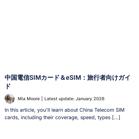
クしており、旅行者はこれらの制限を回避する方法を見つ
けるか、滞在中は別のメッセージングプラットフォームを
利用せざるを得ませんでした。 今年に入り、この方針は
変わったのでしょうか？ ここでは、中国における
WhatsAppの現状を探り、この魅力的な国を訪れる際にア
プリを効果的に利用する方法をご紹介します。 現在、中
国でWhatsAppは利用できますか？ いいえ、WhatsAppは
現在も中国では利用できません。このアプリは、2017年
からWhatsAppをブロックし、現在もその制限を維持して
いる国家的なインターネット検閲システムである「中国の
中国電信SIMカード＆eSIM：旅行者向けガイ
グレート・ファイアウォール」によって、引き続きブロッ
クされています。 その結果、中国に滞在している際、
ド
WhatsAppはサーバーに接続できず、通常の中国のインタ
Mia Moore
|
Latest update: January 2026
ーネット接続を使用している限り、ユーザーはメッセージ
の送受信、通話、その他の機能を利用することができませ
In this article, you'll learn about China Telecom SIM
ん。 中国でWhatsAppは使えますか？ はい、中国でも
cards, including their coverage, speed, types [...]
WhatsAppは利用可能です。ただし、VPN（仮想プライベ
ートネットワーク）を使用して「グレート・ファイアウォ
ール」を回避する場合に限ります。通常の中国のインター