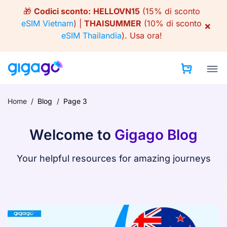
Skip
🎁
Codici sconto:
HELLOVN15
(15% di sconto
to
eSIM Vietnam
) |
THAISUMMER
(10% di sconto
×
content
eSIM Thailandia
).
Usa ora!
Home
/
Blog
/
Page 3
Welcome to
Gigago Blog
Your helpful resources for amazing journeys