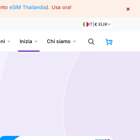
onto
eSIM Thailandia
).
Usa ora!
×
IT
|
€
EUR
oni
Inizia
Chi siamo