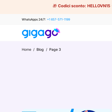
Skip
🎁
Codici sconto:
HELLOVN15
to
content
WhatsApps 24/7:
+1 657-571-1199
Home
/
Blog
/
Page 3