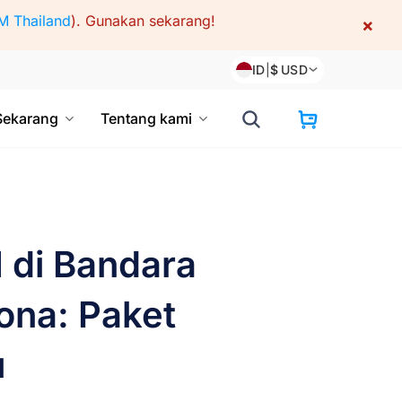
M Thailand
).
Gunakan sekarang!
×
ID
|
$
USD
Sekarang
Tentang kami
 di Bandara
ona: Paket
u