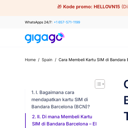
Skip
🎁
Kode promo:
HELLOVN15
(D
to
content
WhatsApps 24/7:
+1 657-571-1199
Home
/
Spain
/
Cara Membeli Kartu SIM di Bandara B
I. Bagaimana cara
mendapatkan kartu SIM di
Bandara Barcelona (BCN)?
II. Di mana Membeli Kartu
SIM di Bandara Barcelona – El