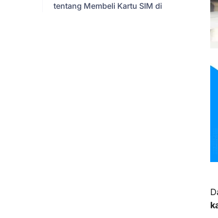
tentang Membeli Kartu SIM di
Bandara Barcelona
VIII. Kesimpulan
D
k