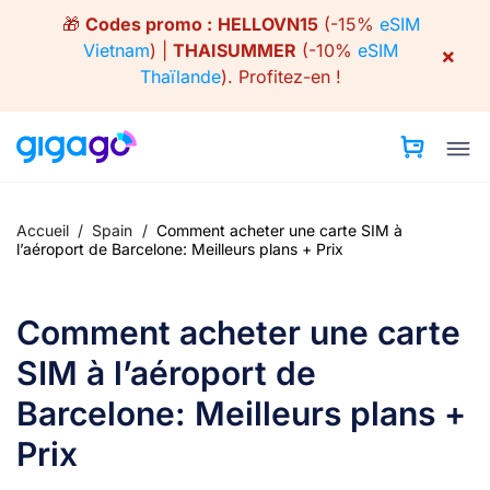
Skip
🎁
Codes promo :
HELLOVN15
(-15%
eSIM
to
Vietnam
) |
THAISUMMER
(-10%
eSIM
×
content
Thaïlande
).
Profitez-en !
Accueil
/
Spain
/
Comment acheter une carte SIM à
l’aéroport de Barcelone: Meilleurs plans + Prix
Comment acheter une carte
SIM à l’aéroport de
Barcelone: Meilleurs plans +
Prix