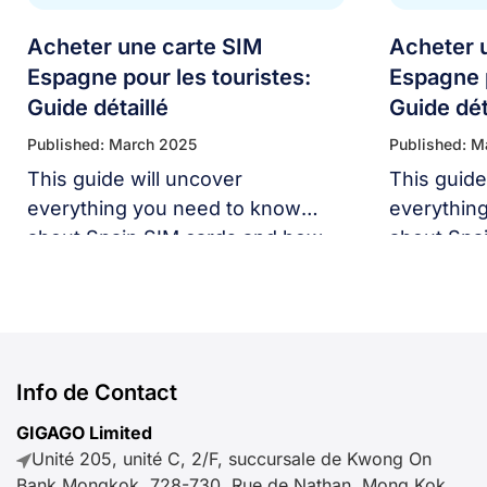
Acheter une carte SIM
Acheter 
Espagne pour les touristes:
Espagne p
Guide détaillé
Guide dét
Published: March 2025
Published: M
This guide will uncover
This guide
everything you need to know
everythin
about Spain SIM cards and how
about Spa
to buy the best Spanish prepaid
to buy the
SIM card plans that will allow you
SIM card p
to access the Internet and stay
to access 
connected in Spain with ease.
connected 
Info de Contact
GIGAGO Limited
Unité 205, unité C, 2/F, succursale de Kwong On
Bank Mongkok, 728-730, Rue de Nathan, Mong Kok,