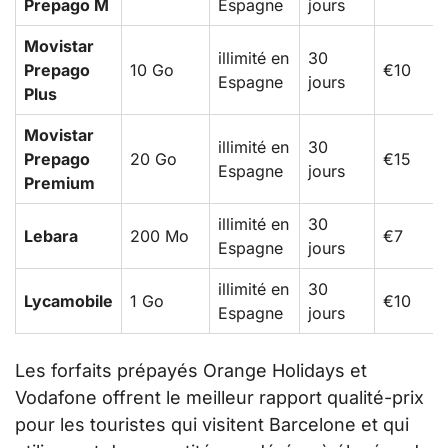
Prepago M
Espagne
jours
Movistar
illimité en
30
Prepago
10 Go
€10
Espagne
jours
Plus
Movistar
illimité en
30
Prepago
20 Go
€15
Espagne
jours
Premium
illimité en
30
Lebara
200 Mo
€7
Espagne
jours
illimité en
30
Lycamobile
1 Go
€10
Espagne
jours
Les forfaits prépayés Orange Holidays et
Vodafone offrent le meilleur rapport qualité-prix
pour les touristes qui visitent Barcelone et qui