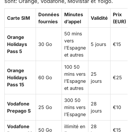
sont: Orange, Vodafone, Movistar et Yoigo.
Données
Minutes
Prix
Carte SIM
Validité
fournies
d’appel
(EUR)
50 mins
Orange
vers
Holidays
30 Go
5 jours
€15
l’Espagne
Pass 5
et autres
100 50
Orange
mins vers
25
Holidays
60 Go
€25
l’Espagne
jours
Pass 15
et autres
300 50
Vodafone
28
25 Go
mins vers
€10
Prepago S
jours
l’Espagne
Vodafone
illimité en
28
50 Go
€15