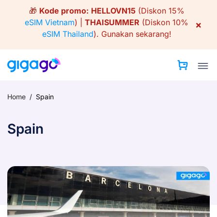
Skip
🎁
Kode promo:
HELLOVN15
(Diskon 15%
to
eSIM Vietnam
) |
THAISUMMER
(Diskon 10%
×
content
eSIM Thailand
).
Gunakan sekarang!
Home
/
Spain
Spain