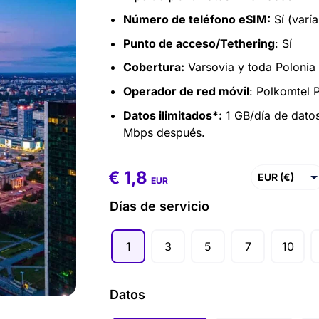
Número de teléfono eSIM:
Sí (varía
Punto de acceso/Tethering
: Sí
Cobertura:
Varsovia y toda Polonia
Operador de red móvil
: Polkomtel 
Datos ilimitados*:
1 GB/día de datos
Mbps después.
€
1,8
€
1,8
–
€
86,4
EUR (€)
EUR
USD ($)
Días de servicio
GBP (£)
1
3
5
7
10
AUD ($)
CAD ($)
Datos
SGD ($)