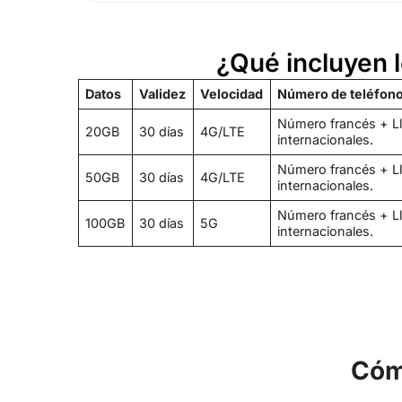
¿Qué incluyen 
Datos
Validez
Velocidad
Número de teléfono
Número francés + Ll
20GB
30 días
4G/LTE
internacionales.
Número francés + Ll
50GB
30 días
4G/LTE
internacionales.
Número francés + Ll
100GB
30 días
5G
internacionales.
Cómo