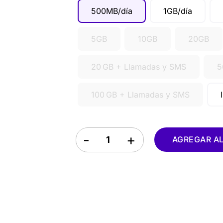
500MB/día
1GB/día
5GB
10GB
20GB
20 GB + Llamadas y SMS
5
100 GB + Llamadas y SMS
eSIM Polonia quantity
AGREGAR AL 