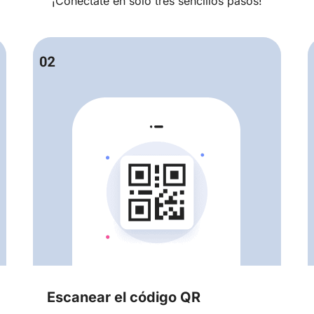
¡Conéctate en solo tres sencillos pasos!
Escanear el código QR