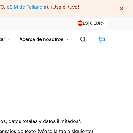
TO.
eSIM de Tailandia
).
¡Usa el tuyo!
×
ES
|
€
EUR
ar
Acerca de nosotros
os, datos totales y datos ilimitados*.
sajes de texto (véase la tabla siguiente).