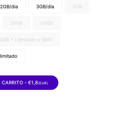
2GB/día
3GB/día
3GB
30GB
50GB
0GB + Llamadas y SMS
Ilimitado
CARRITO - €1,8
(EUR)