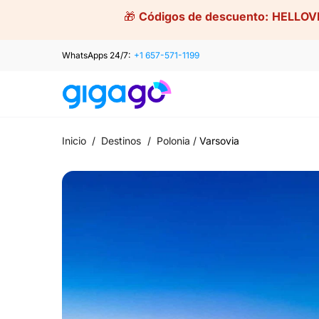
Skip
🎁
Códigos de descuento:
HELLOV
to
content
WhatsApps 24/7:
+1 657-571-1199
Inicio
/
Destinos
/
Polonia
/
Varsovia