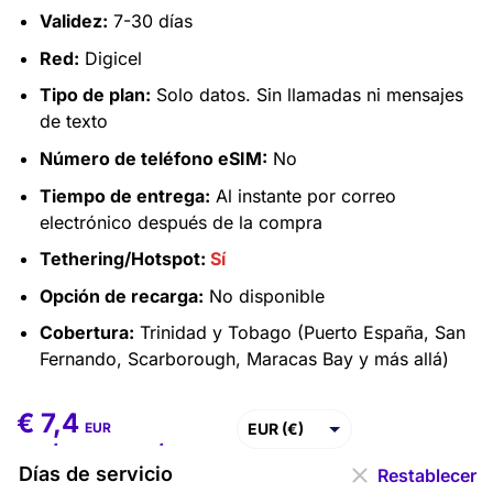
Validez:
7-30 días
Red:
Digicel
Tipo de plan:
Solo datos. Sin llamadas ni mensajes
de texto
Número de teléfono eSIM:
No
Tiempo de entrega:
Al instante por correo
electrónico después de la compra
Tethering/Hotspot:
Sí
Opción de recarga:
No disponible
Cobertura:
Trinidad y Tobago (Puerto España, San
Fernando, Scarborough, Maracas Bay y más allá)
€
7,4
€
7,4
–
€
31,2
EUR (€)
EUR
USD ($)
Días de servicio
Restablecer