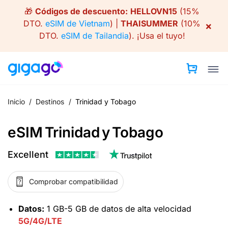
Skip
🎁
Códigos de descuento:
HELLOVN15
(15%
to
DTO.
eSIM de Vietnam
) |
THAISUMMER
(10%
×
content
DTO.
eSIM de Tailandia
).
¡Usa el tuyo!
Inicio
/
Destinos
/
Trinidad y Tobago
eSIM Trinidad y Tobago
Excellent
Comprobar compatibilidad
Datos:
1 GB-5 GB de datos de alta velocidad
5G/4G/LTE