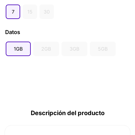
GBP (£)
7
15
30
AUD ($)
CAD ($)
Datos
SGD ($)
1GB
2GB
3GB
5GB
Descripción del producto