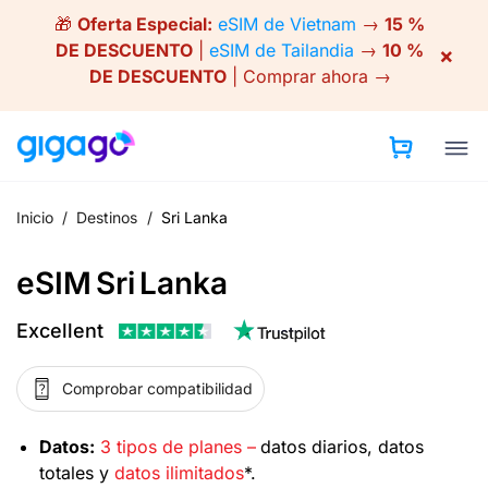
Skip
🎁
Oferta Especial:
eSIM de Vietnam
→
15 %
to
DE DESCUENTO
|
eSIM de Tailandia
→
10 %
×
content
DE DESCUENTO
|
Comprar ahora →
Inicio
/
Destinos
/
Sri Lanka
eSIM Sri Lanka
Excellent
Comprobar compatibilidad
Datos:
3 tipos de planes –
datos diarios, datos
totales y
datos ilimitados
*.