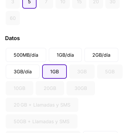
3
5
7
10
15
20
30
AUD ($)
CAD ($)
60
SGD ($)
Datos
500MB/día
1GB/día
2GB/día
3GB/día
1GB
3GB
5GB
10GB
20GB
30GB
20 GB + Llamadas y SMS
50GB + Llamadas y SMS