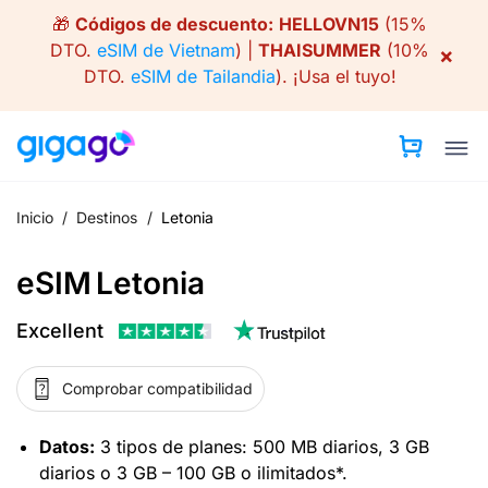
Skip
🎁
Códigos de descuento:
HELLOVN15
(15%
to
DTO.
eSIM de Vietnam
) |
THAISUMMER
(10%
×
content
DTO.
eSIM de Tailandia
).
¡Usa el tuyo!
Inicio
/
Destinos
/
Letonia
eSIM Letonia
Excellent
Comprobar compatibilidad
Datos:
3 tipos de planes: 500 MB diarios, 3 GB
diarios o 3 GB – 100 GB o ilimitados*.