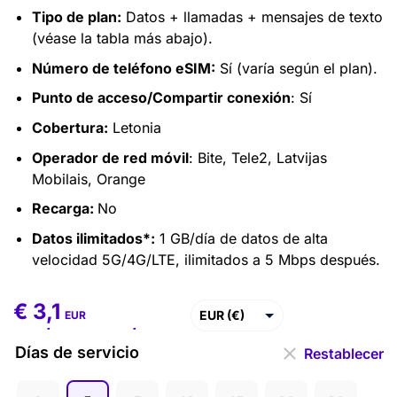
Tipo de plan:
Datos + llamadas + mensajes de texto
(véase la tabla más abajo).
Número de teléfono eSIM:
Sí (varía según el plan).
Punto de acceso/Compartir conexión
: Sí
Cobertura:
Letonia
Operador de red móvil
: Bite, Tele2, Latvijas
Mobilais, Orange
Recarga:
No
Datos ilimitados*:
1 GB/día de datos de alta
velocidad 5G/4G/LTE, ilimitados a 5 Mbps después.
€
3,1
€
3,1
–
€
110,8
EUR (€)
EUR
USD ($)
Días de servicio
Restablecer
GBP (£)