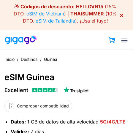
Skip
🎁
Códigos de descuento:
HELLOVN15
(15%
to
DTO.
eSIM de Vietnam
) |
THAISUMMER
(10%
×
content
DTO.
eSIM de Tailandia
).
¡Usa el tuyo!
Inicio
/
Destinos
/
Guinea
eSIM Guinea
Excellent
Comprobar compatibilidad
Datos:
1 GB de datos de alta velocidad
5G/4G/LTE
Validez:
7 días