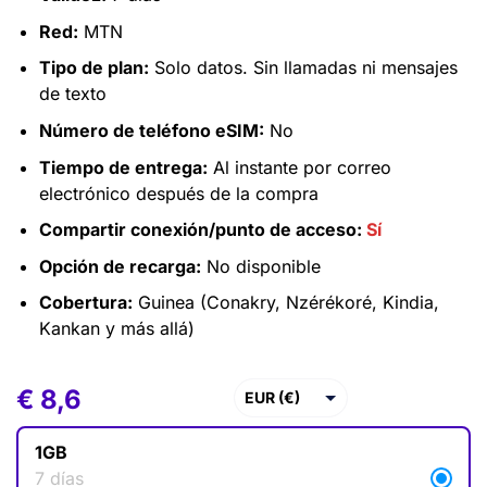
Red:
MTN
Tipo de plan:
Solo datos. Sin llamadas ni mensajes
de texto
Número de teléfono eSIM:
No
Tiempo de entrega:
Al instante por correo
electrónico después de la compra
Compartir conexión/punto de acceso:
Sí
Opción de recarga:
No disponible
Cobertura:
Guinea (Conakry, Nzérékoré, Kindia,
Kankan y más allá)
€
€
8,6
8,6
EUR (€)
USD ($)
1GB
GBP (£)
7 días