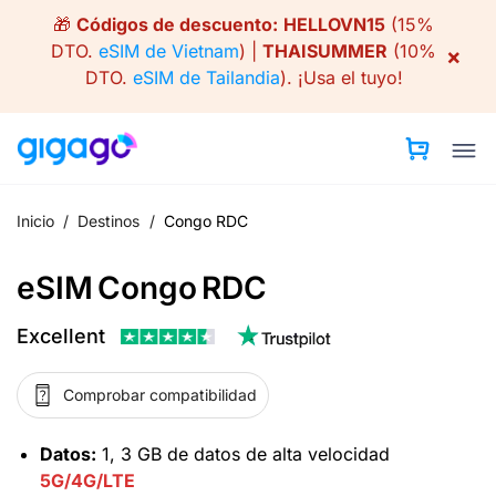
Skip
🎁
Códigos de descuento:
HELLOVN15
(15%
to
DTO.
eSIM de Vietnam
) |
THAISUMMER
(10%
×
content
DTO.
eSIM de Tailandia
).
¡Usa el tuyo!
Inicio
/
Destinos
/
Congo RDC
eSIM Congo RDC
Excellent
Comprobar compatibilidad
Datos:
1, 3 GB de datos de alta velocidad
5G/4G/LTE