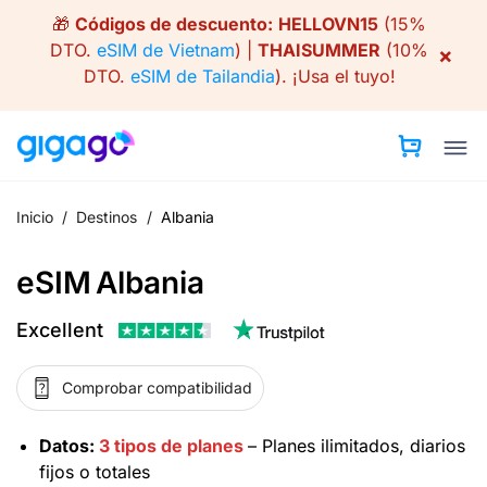
Skip
🎁
Códigos de descuento:
HELLOVN15
(15%
to
DTO.
eSIM de Vietnam
) |
THAISUMMER
(10%
×
content
DTO.
eSIM de Tailandia
).
¡Usa el tuyo!
Inicio
/
Destinos
/
Albania
eSIM Albania
Excellent
Comprobar compatibilidad
Datos:
3 tipos de planes
– Planes ilimitados, diarios
fijos o totales