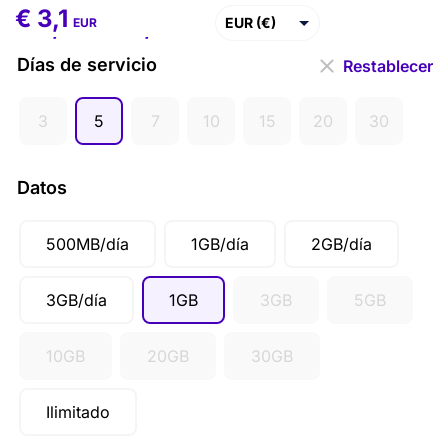
€
3,1
€
3,1
–
€
111,1
EUR (€)
EUR
USD ($)
Días de servicio
Restablecer
GBP (£)
3
5
7
10
15
20
30
AUD ($)
CAD ($)
Datos
SGD ($)
500MB/día
1GB/día
2GB/día
3GB/día
1GB
3GB
5GB
10GB
20GB
30GB
Ilimitado