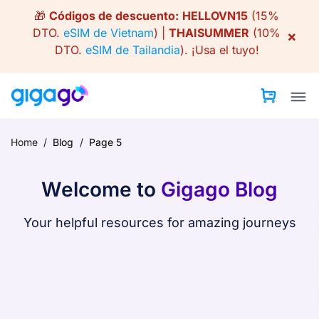
Skip
🎁
Códigos de descuento:
HELLOVN15
(15%
to
DTO.
eSIM de Vietnam
) |
THAISUMMER
(10%
×
content
DTO.
eSIM de Tailandia
).
¡Usa el tuyo!
Home
/
Blog
/
Page 5
Welcome to
Gigago Blog
Your helpful resources for amazing journeys