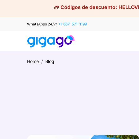
Skip
🎁
Códigos de descuento:
HELLOV
to
content
WhatsApps 24/7:
+1 657-571-1199
Home
/
Blog