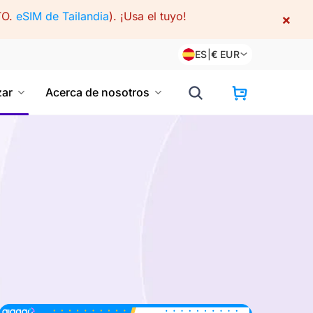
TO.
eSIM de Tailandia
).
¡Usa el tuyo!
×
ES
|
€
EUR
ar
Acerca de nosotros