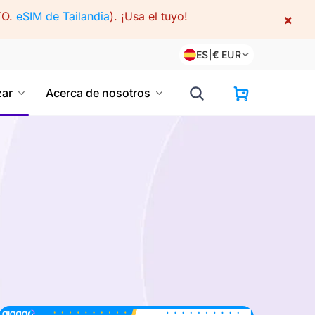
TO.
eSIM de Tailandia
).
¡Usa el tuyo!
×
ES
|
€
EUR
ar
Acerca de nosotros