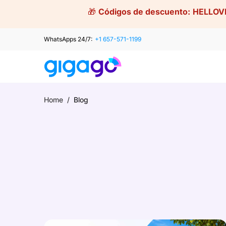
Skip
🎁
Códigos de descuento:
HELLOV
to
content
WhatsApps 24/7:
+1 657-571-1199
Home
/
Blog