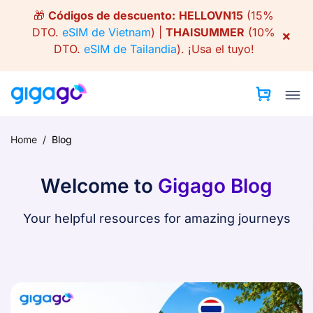
Skip
🎁
Códigos de descuento:
HELLOVN15
(15%
to
DTO.
eSIM de Vietnam
) |
THAISUMMER
(10%
×
content
DTO.
eSIM de Tailandia
).
¡Usa el tuyo!
Home
/
Blog
Welcome to
Gigago Blog
Your helpful resources for amazing journeys