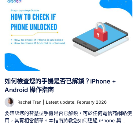
資訊。 I、是否應在內排機場（HAN）購買SIM卡？ 在降落
時於內排機場購買SIM卡，絕對比事後在市區尋找購買更為
高效。然而，這主要取決於幾個因素： 您計劃使用SIM卡的
目的 若您僅需地圖、交通、翻譯及上網等基礎功能，機場
SIM卡已足夠。但若長期停留或需大量數據與通話分鐘數，
建議在河內多方比較以獲取更優惠方案。 停留時長 若越南
行程少於兩週，且主要使用應用程式與網路數據，機場SIM
卡通常能滿足需求。長期停留者則更適合在市區購買月租方
案。 所需數據與通話時數 機場櫃檯SIM卡多針對短期遊客
設計，其數據與通話時數方案較為精簡。若需大量高速數據
或國內/國際通話，建議改於河內購買SIM卡。 因此若行程
如何檢查您的手機是否已解鎖？iPhone +
無需落地即刻連網，不妨搭乘交通工具前往河內，在當地手
機門市多方比較選購。 II. 內排機場購卡指南 抵達河內國際
Android 操作指南
機場後，可透過以下管道購買SIM卡： 1. [...]
Rachel Tran
|
Latest update: February 2026
要確認您的智慧型手機是否已解鎖，可於任何電信商網路使
用，其實相當簡單。本指南將教您如何透過 iPhone 與
Android 裝置檢查手機是否已解除電信商鎖定。 一、如何
檢查手機是否已解鎖？ 最快速（但非最可靠）的解鎖檢測