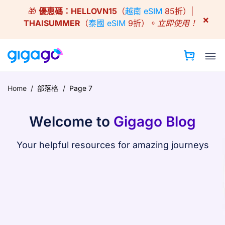
Skip
🎁
優惠碼：
HELLOVN15
（
越南 eSIM
85折）|
to
×
THAISUMMER
（
泰國 eSIM
9折）。
立即使用！
content
Home
/
部落格
/
Page 7
Welcome to
Gigago Blog
Your helpful resources for amazing journeys