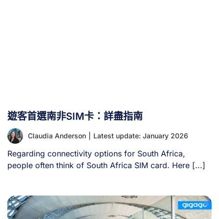
線。然而機場商店價格通常較高，且相較市區門市選擇可能
較為有限。 總體而言，機場購卡最適合重視抵達後快速連
線或轉機時間短暫的旅客。停留時間較長的旅客，通常可透
過在里斯本市中心區域向電信商購買SIM卡節省開支。 II.
里斯本機場購卡地點 若未預先線上訂購，您可於抵達區直
接前往電信商門市或服務亭購買SIM卡。 里斯本機場主要設
有實體門市的電信商為Vodafone 另有數間小型經銷櫃檯提
供Lycamobile的SIM卡服務。 位置：安檢後區 – 非申根區
T1航廈 營業時間：上午07:00至晚上10:00 [...]
遊客首選南非SIM卡：詳盡指南
Claudia Anderson
|
Latest update: January 2026
Regarding connectivity options for South Africa,
people often think of South Africa SIM card. Here [...]