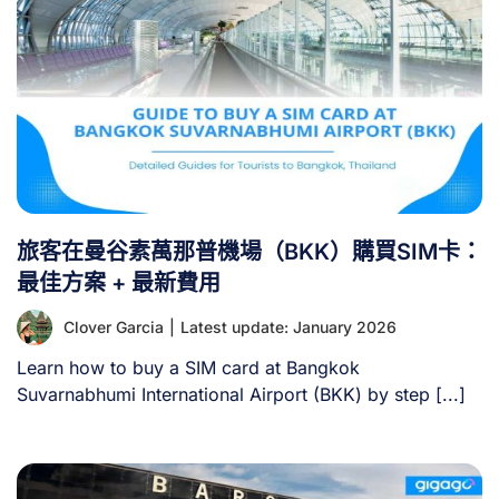
旅客在曼谷素萬那普機場（BKK）購買SIM卡：
最佳方案 + 最新費用
Clover Garcia
|
Latest update: January 2026
Learn how to buy a SIM card at Bangkok
Suvarnabhumi International Airport (BKK) by step [...]