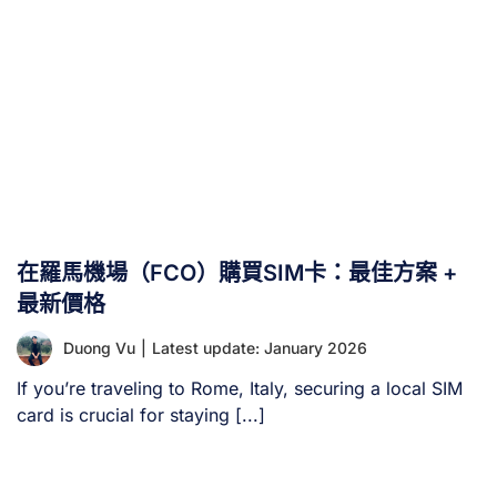
在羅馬機場（FCO）購買SIM卡：最佳方案 +
最新價格
Duong Vu
|
Latest update: January 2026
If you’re traveling to Rome, Italy, securing a local SIM
card is crucial for staying [...]