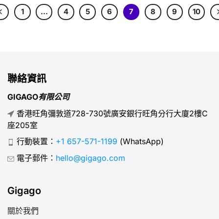
方式是插入其他電信商的SIM卡。重新啟動裝置後，若手機
1
…
4
5
6
7
8
9
10
能撥打電話、發送簡訊或連網，則手機很可能已解鎖。若出
現SIM卡無效的錯誤訊息，或手機僅顯示「無服務」，則代
表您的iPhone可能仍受限於原電信商。 然而此法並非最可
靠，因部分手機僅限特定國家解鎖。這意味著手機可在某國
當地電信商網絡運作，卻無法在其他國家使用。 欲完整測
聯絡資訊
試解鎖狀態（尤其出國旅行時），請遵循以下步驟。 以下
為 Android 與 iOS 裝置檢查手機是否解鎖的操作指南。 1.
GIGAGO有限公司
[...]
香港旺角彌敦道728-730號廣安銀行旺角分行大廈2樓C
座205室
行動裝置：
+1 657-571-1199
(WhatsApp)
電子郵件：
hello@gigago.com
Gigago
關於我們