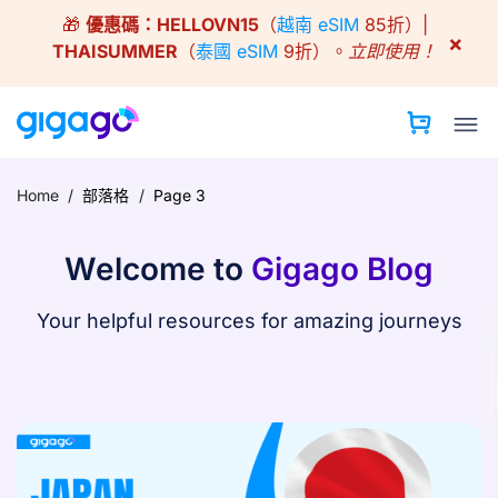
Skip
🎁
優惠碼：
HELLOVN15
（
越南 eSIM
85折）|
to
×
THAISUMMER
（
泰國 eSIM
9折）。
立即使用！
content
Home
/
部落格
/
Page 3
Welcome to
Gigago Blog
Your helpful resources for amazing journeys