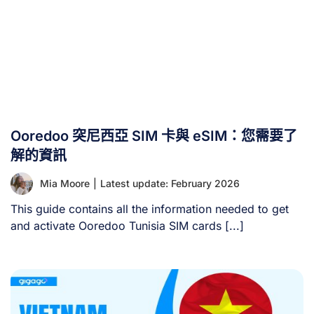
在大多數情況下，強烈建議使用日本SIM卡。您需要可靠的
網路連線來導航、使用翻譯應用程式、預約計程車以及保持
通訊暢通。 日本SIM卡常因其便利性、經濟實惠及安全性而
被選用。透過SIM卡，您在整個旅程中都能使用日本可靠且
覆蓋廣泛的行動網路。 購買日本SIM卡的優勢： 但需注意
以下事項： II. 日本旅遊SIM卡方案有哪些類型？ 主要分為
兩類：無語音功能（純數據）與含語音功能（數據+通話）
的SIM卡。 具備通話功能即代表您擁有日本電話號碼，可進
Ooredoo 突尼西亞 SIM 卡與 eSIM：您需要了
行傳統語音通話及簡訊傳送。 但若僅使用純數據SIM方案仍
具實用性，因您可透過語音應用程式進行通話與傳送簡訊。
解的資訊
三、日本主要行動通訊業者有哪些？ 日本擁有03大行動網
Mia Moore
|
Latest update: February 2026
路營運商（MNO）：NTT [...]
This guide contains all the information needed to get
and activate Ooredoo Tunisia SIM cards [...]