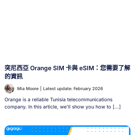
客詳解越南SIM卡的全方位資訊，涵蓋卡種分類、價格區
間、最佳方案選擇、購買地點及申辦流程。同時我們將引薦
更具潛力的替代方案：越南eSIM。 一、您需要越南SIM卡
嗎？ 是。越南SIM卡是您在越南旅行時保持通訊的便捷、經
濟、可靠且簡易的選擇。儘管當今越南公共WiFi覆蓋廣泛，
但連線穩定性可能不盡理想，因此SIM卡仍是更可靠的通訊
方案。 為何不該在越南使用本國SIM卡 雖然便利，但在越
南旅行時使用本國SIM卡漫遊會產生高額漫遊費，導致電話
帳單出現意外支出。 此外，漫遊方案通常附帶有限數據流
突尼西亞 Orange SIM 卡與 eSIM：您需要了解
量，可能不足以滿足導航、應用程式使用及保持連線的需
求。因此使用越南SIM卡顯然是更佳選擇。 II. 越南SIM卡類
的資訊
型選擇指南 越南SIM卡依不同標準劃分為多種類型，以滿足
Mia Moore
|
Latest update: February 2026
您的需求： 按格式區分： 功能區分： 依付款方式區分：
那麼該選擇哪種類型？實體越南SIM卡 [...]
Orange is a reliable Tunisia telecommunications
company. In this article, we'll show you how to [...]