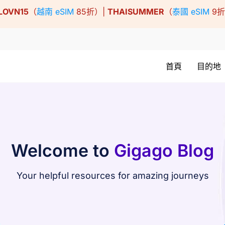
LOVN15
（
越南 eSIM
85折）|
THAISUMMER
（
泰國 eSIM
9
首頁
目的地
Welcome to
Gigago Blog
Your helpful resources for amazing journeys