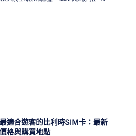
濟實惠、安全性及易用性而日益普及。主要分為兩
區分： 那麼該選擇哪種類型？實體越南SIM卡 [...]
類：本地 eSIM 與旅行 eSIM（亦稱國際 eSIM）。
本地 eSIM 運作模式類似傳統 SIM 卡，提供通話、
簡訊及數據服務。旅行eSIM則多為純數據方案，通
常不包含電話號碼。 雖然具備電話號碼的旅行eSIM
提供最高彈性，但申請時通常需滿足電信商的額外
要求。本文將引導您完成eSIM配號流程，揭示替代
方案，並協助您選擇最符合需求的eSIM方案。 一、
何謂具備電話號碼的 [...]
最適合遊客的比利時SIM卡：最新
價格與購買地點