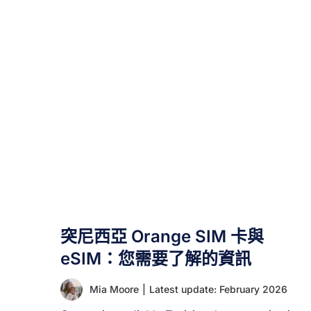
昂，要麼安全性不足。最佳方案是自行申辦日本
SIM卡或eSIM方案。 本文將全面解析日本旅遊所需
的SIM卡與eSIM方案，涵蓋類型選擇、費用預算、
購買管道等關鍵資訊。 一、我該購買日本SIM卡
嗎？ 是的，在大多數情況下，強烈建議使用日本
SIM卡。您需要可靠的網路連線來導航、使用翻譯
應用程式、預約計程車以及保持通訊暢通。 日本
SIM卡常因其便利性、經濟實惠及安全性而被選
用。透過SIM卡，您在整個旅程中都能使用日本可
靠且覆蓋廣泛的行動網路。 購買日本SIM卡的優
勢： 但需注意以下事項： II. 日本旅遊SIM卡方案有
哪些類型？ 主要分為兩類：無語音功能（純數據）
與含語音功能（數據+通話）的SIM卡。 具備通話
功能即代表您擁有日本電話號碼，可進行傳統語音
突尼西亞 Orange SIM 卡與
通話及簡訊傳送。 但若僅使用純數據SIM方案仍具
實用性，因您可透過語音應用程式進行通話與傳送
eSIM：您需要了解的資訊
簡訊。 三、日本主要行動通訊業者有哪些？ 日本
有03大行動網路營運商（MNO）：NTT [...]
Mia Moore
|
Latest update: February 2026