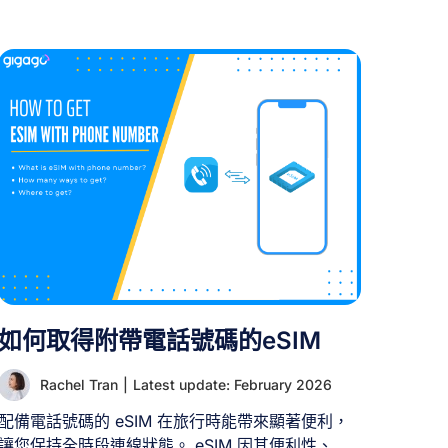
過越南SIM卡，您可進行通話、傳送簡訊，以及對
多數旅客而言最重要的——連上網路。然而，越南
市場上流通的SIM卡種類繁多，對於不熟悉越南電
信服務體系的人而言，可能令人困惑。 本文將為旅
客詳解越南SIM卡的全方位資訊，涵蓋卡種分類、
價格區間、最佳方案選擇、購買地點及申辦流程。
同時我們將引薦更具潛力的替代方案：越南eSIM。
一、您需要越南SIM卡嗎？ 是。越南SIM卡是您在
越南旅行時保持通訊的便捷、經濟、可靠且簡易的
選擇。儘管當今越南公共WiFi覆蓋廣泛，但連線穩
定性可能不盡理想，因此SIM卡仍是更可靠的通訊
方案。 為何不該在越南使用本國SIM卡 雖然便利，
但在越南旅行時使用本國SIM卡漫遊會產生高額漫
遊費，導致電話帳單出現意外支出。 此外，漫遊方
如何取得附帶電話號碼的eSIM
案通常附帶有限數據流量，可能不足以滿足導航、
應用程式使用及保持連線的需求。因此使用越南
Rachel Tran
|
Latest update: February 2026
SIM卡顯然是更佳選擇。 II. 越南SIM卡類型選擇指
配備電話號碼的 eSIM 在旅行時能帶來顯著便利，
南 越南SIM卡依不同標準劃分為多種類型，以滿足
讓您保持全時段連線狀態。 eSIM 因其便利性、經
您的需求： 按格式區分： 功能區分： 依付款方式