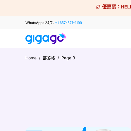
Skip
🎁
優惠碼：
HEL
to
content
WhatsApps 24/7:
+1 657-571-1199
Home
/
部落格
/
Page 3