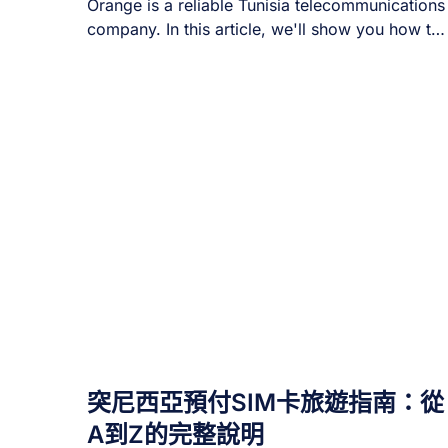
Orange is a reliable Tunisia telecommunications
company. In this article, we'll show you how to
[...]
突尼西亞預付SIM卡旅遊指南：從
A到Z的完整說明