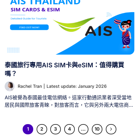
泰國旅行專用AIS SIM卡與eSIM：值得購買
嗎？
Rachel Tran
|
Latest update: January 2026
AIS被譽為泰國最佳電信網絡。這家行動通訊業者深受當地
居民與國際旅客青睞，對旅客而言，它與另外兩大電信商
DTAC及Truemove H共同構成旅程中保持連線與通訊的關
鍵保障。若您正考慮下次泰國之旅是否選用AIS SIM
卡/eSIM，請詳閱本指南。本文將全面解析AIS SIM卡服
1
2
3
4
…
10
務，涵蓋優缺點、最適合旅客的資費方案、價格資訊、購買