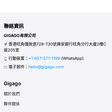
管道，以及如何運用以獲得最佳價值。 AIS（全稱
Advanced Info Service Public Company Limited）是泰
國領先的電信網路營運商。自1991年創立以來，AIS憑藉最
廣泛的網路覆蓋、最快的行動網路速度，以及為本地居民與
聯絡資訊
旅客量身打造的多樣化方案，建立起卓越聲譽。 AIS的核心
優勢包括： II. AIS服務相較於其他泰國行動通訊業者表現如
GIGAGO有限公司
何？ 憑藉卓越的網路覆蓋、高速網路及為本地居民與遊客
香港旺角彌敦道728-730號廣安銀行旺角分行大廈2樓C
量身打造的服務，AIS始終被評為泰國頂尖行動通訊業者。
座205室
以下是AIS超越競爭對手如DTAC與TrueMove H的優勢：
[...]
行動裝置：
+1 657-571-1199
(WhatsApp)
電子郵件：
hello@gigago.com
Gigago
關於我們
夥伴關係