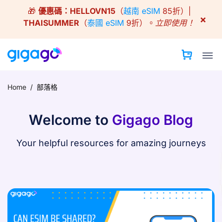
Skip
🎁
優惠碼：
HELLOVN15
（
越南 eSIM
85折）|
to
×
THAISUMMER
（
泰國 eSIM
9折）。
立即使用！
content
Home
/
部落格
Welcome to
Gigago Blog
Your helpful resources for amazing journeys