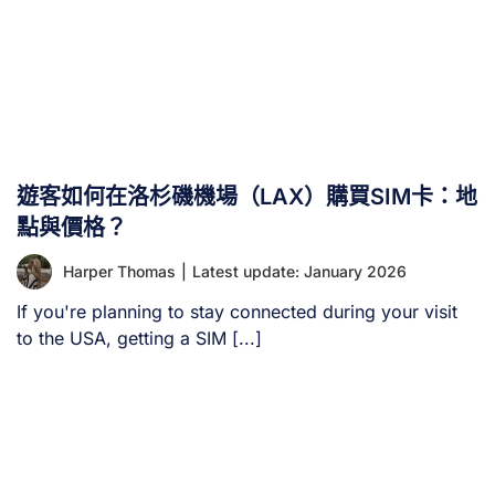
遊客如何在洛杉磯機場（LAX）購買SIM卡：地
點與價格？
Harper Thomas
|
Latest update: January 2026
If you're planning to stay connected during your visit
to the USA, getting a SIM [...]