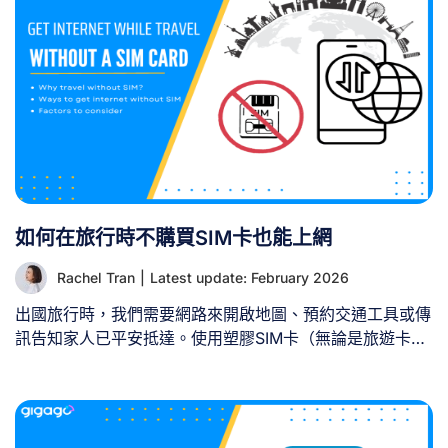
一張 eSIM 卡能否供兩位旅客使用？ 否，一張 eSIM 卡無
法供兩位旅客在不同裝置上使用。每張 eSIM 卡設計上僅能
同時在單一裝置運作。當 eSIM 設定檔安裝並啟用於您的手
機後，便會與該特定裝置綁定，無法轉移或與他人手機共
享。 即使嘗試在第二台裝置掃描相同eSIM QR碼，通常會
導致掃描失敗或使首台手機的連線失效。基於技術與安全考
量，eSIM無法同時在多台裝置上運作。 [...]
如何在旅行時不購買SIM卡也能上網
Rachel Tran
|
Latest update: February 2026
出國旅行時，我們需要網路來開啟地圖、預約交通工具或傳
訊告知家人已平安抵達。使用塑膠SIM卡（無論是旅遊卡或
當地卡）是旅人常見的選擇，但這並非唯一或最便捷的方
式。本指南將介紹無需購買SIM卡即可在旅途中連網的簡單
實用方法。 一、為何出國旅行不該攜帶SIM卡？ 選擇無SIM
卡旅行的理由眾多，其中最顯著的三點是： 1. 跳過機場排