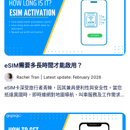
隊與語言障礙 購買並啟用實體SIM卡過程繁瑣耗時，尤其在
機場SIM卡專櫃購買時，現場人潮擁擠且資費方案常以您不
熟悉的語言說明。若行程橫跨多國，更需為每個國家購買
SIM卡，極為不便。 免SIM卡方案讓您能直奔行李提取處，
輕鬆離境。 2. 避開隱藏漫遊帳單 本土電信商的國際漫遊服
務可能每MB收費數美元。替代方案能助您避免帳單驚嚇。
3. 強化資安防護 若使用飯店或咖啡廳等場所的免費WiFi，
個人資料可能面臨安全風險。採用其他網路方案能提供更安
全的連線環境。 II. 無SIM卡旅行時獲取網路的3種有效方式
eSIM需要多長時間才能啟用？
[...]
Rachel Tran
|
Latest update: February 2026
eSIM卡深受旅行者青睞，因其兼具便利性與安全性。當您
抵達異國時，即時連網對地圖導航、叫車服務及工作需求至
關重要，因此了解實際啟用時間至關重要。本文將解答
「eSIM卡啟用需要多久時間？」這個問題，助您從容規劃
旅程。 一、eSIM 啟用如何運作？ 1. 標準 eSIM（國內使
用） 常規 eSIM 啟用流程通常包含以下步驟： 2. 旅行專用
eSIM 旅行專用eSIM流程與標準eSIM類似，但因需在境外