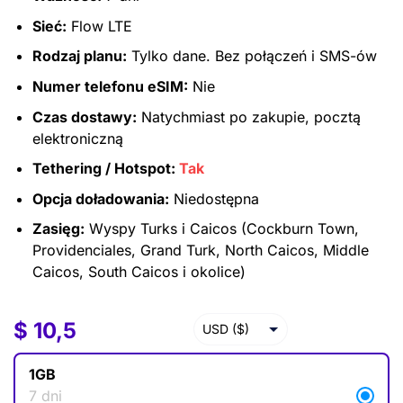
Sieć:
Flow LTE
Rodzaj planu:
Tylko dane. Bez połączeń i SMS-ów
Numer telefonu eSIM:
Nie
Czas dostawy:
Natychmiast po zakupie, pocztą
elektroniczną
Tethering / Hotspot:
Tak
Opcja doładowania:
Niedostępna
Zasięg:
Wyspy Turks i Caicos (Cockburn Town,
Providenciales, Grand Turk, North Caicos, Middle
Caicos, South Caicos i okolice)
$
$
10,5
10,5
USD ($)
EUR (€)
1GB
GBP (£)
7 dni