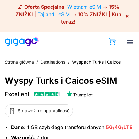
Skip
🎁
Oferta Specjalna:
Wietnam eSIM
→
15%
to
ZNIŻKI
|
Tajlandii eSIM
→
10% ZNIŻKI
|
Kup
×
content
teraz!
Strona główna
/
Destinations
/
Wyspach Turks i Caicos
Wyspy Turks i Caicos eSIM
Excellent
Sprawdź kompatybilność
Dane:
1 GB szybkiego transferu danych
5G/4G/LTE
Ważność:
7 dni