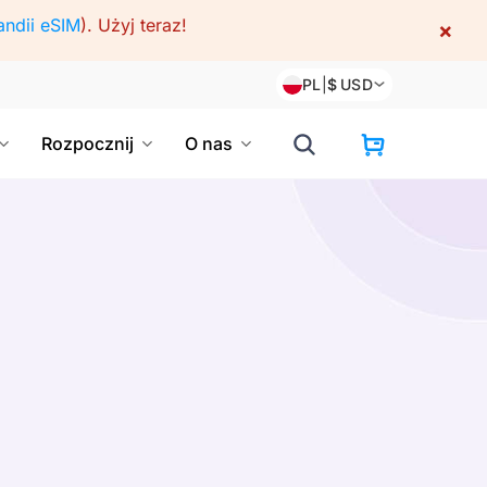
andii eSIM
).
Użyj teraz!
×
PL
|
$
USD
Rozpocznij
O nas