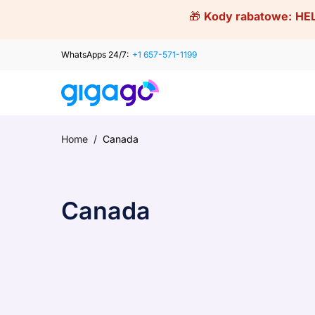
Skip
🎁
Kody rabatowe:
HE
to
content
WhatsApps 24/7:
+1 657-571-1199
Home
/
Canada
Canada