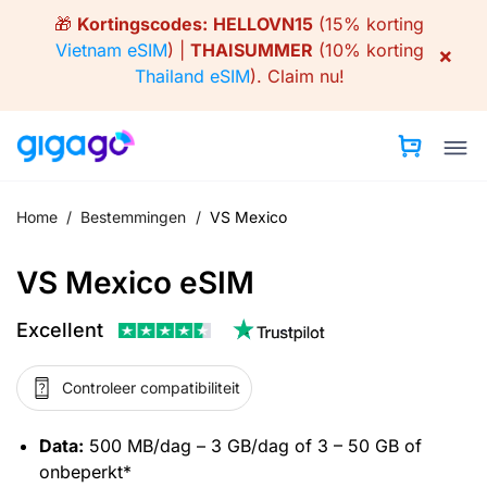
Skip
🎁
Kortingscodes:
HELLOVN15
(15% korting
to
Vietnam eSIM
) |
THAISUMMER
(10% korting
×
content
Thailand eSIM
).
Claim nu!
Home
/
Bestemmingen
/
VS Mexico
VS Mexico eSIM
Excellent
Controleer compatibiliteit
Data:
500 MB/dag – 3 GB/dag of 3 – 50 GB of
onbeperkt*