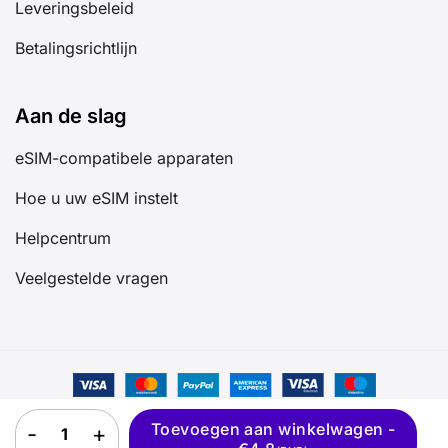
Leveringsbeleid
Betalingsrichtlijn
Aan de slag
eSIM-compatibele apparaten
Hoe u uw eSIM instelt
Helpcentrum
Veelgestelde vragen
VS Mexico eSIM quantity
©2025 GIGAGO All rights reserved
Toevoegen aan winkelwagen -