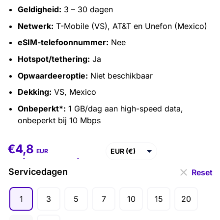
Geldigheid:
3 – 30 dagen
Netwerk:
T-Mobile (VS), AT&T en Unefon (Mexico)
eSIM-telefoonnummer:
Nee
Hotspot/tethering:
Ja
Opwaardeeroptie:
Niet beschikbaar
Dekking:
VS, Mexico
Onbeperkt*:
1 GB/dag aan high-speed data,
onbeperkt bij 10 Mbps
€
4,8
€
4,8
–
€
366,5
EUR (€)
EUR
USD ($)
Servicedagen
Reset
GBP (£)
1
3
5
7
10
15
20
AUD ($)