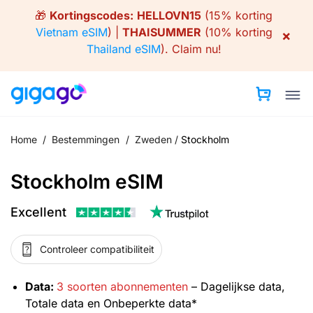
Skip
🎁
Kortingscodes:
HELLOVN15
(15% korting
to
Vietnam eSIM
) |
THAISUMMER
(10% korting
×
content
Thailand eSIM
).
Claim nu!
Home
/
Bestemmingen
/
Zweden
/
Stockholm
Stockholm eSIM
Excellent
Controleer compatibiliteit
Data:
3 soorten abonnementen
– Dagelijkse data,
Totale data en Onbeperkte data*