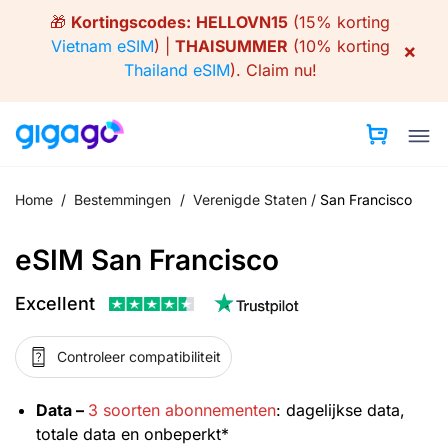
Skip
🎁
Kortingscodes:
HELLOVN15
(15% korting
to
Vietnam eSIM
) |
THAISUMMER
(10% korting
×
content
Thailand eSIM
).
Claim nu!
Home
/
Bestemmingen
/
Verenigde Staten
/
San Francisco
eSIM San Francisco
Excellent
Controleer compatibiliteit
Data –
3 soorten abonnementen
: dagelijkse data,
totale data en onbeperkt*