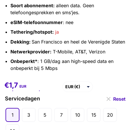
Soort abonnement:
alleen data. Geen
telefoongesprekken en sms’jes.
eSIM-telefoonnummer
: nee
Tethering/hotspot:
ja
Dekking:
San Francisco en heel de Verenigde Staten
Netwerkprovider:
T-Mobile, AT&T, Verizon
Onbeperkt*
: 1 GB/dag aan high-speed data en
onbeperkt bij 5 Mbps
€
1,7
€
1,7
–
€
84,1
EUR (€)
EUR
USD ($)
Servicedagen
Reset
GBP (£)
1
3
5
7
10
15
20
AUD ($)
CAD ($)