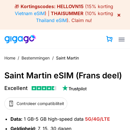
Skip
🎁
Kortingscodes:
HELLOVN15
(15% korting
to
Vietnam eSIM
) |
THAISUMMER
(10% korting
×
content
Thailand eSIM
).
Claim nu!
Home
/
Bestemmingen
/
Saint Martin
Saint Martin eSIM (Frans deel)
Excellent
Controleer compatibiliteit
Data:
1 GB-5 GB high-speed data
5G/4G/LTE
Geldigheid:
7, 15, 30 dagen