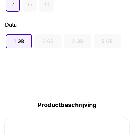
7
15
30
AUD ($)
CAD ($)
Data
SGD ($)
1 GB
2 GB
3 GB
5 GB
Productbeschrijving