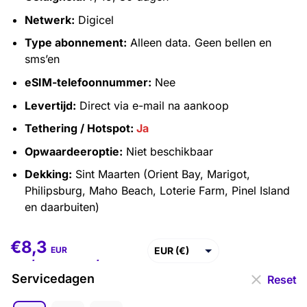
Netwerk:
Digicel
Type abonnement:
Alleen data. Geen bellen en
sms’en
eSIM-telefoonnummer:
Nee
Levertijd:
Direct via e-mail na aankoop
Tethering / Hotspot:
Ja
Opwaardeeroptie:
Niet beschikbaar
Dekking:
Sint Maarten (Orient Bay, Marigot,
Philipsburg, Maho Beach, Loterie Farm, Pinel Island
en daarbuiten)
€
8,3
€
8,3
–
€
33,9
EUR (€)
EUR
USD ($)
Servicedagen
Reset
GBP (£)