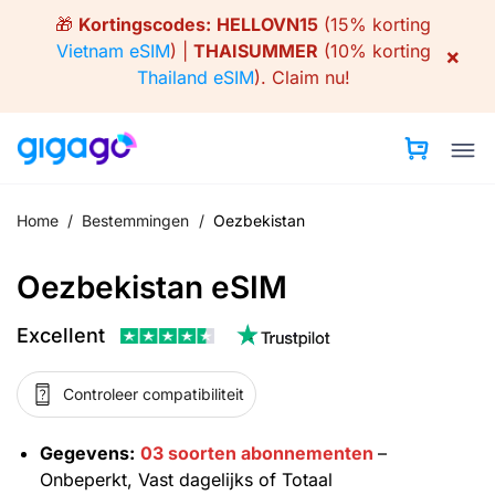
Skip
🎁
Kortingscodes:
HELLOVN15
(15% korting
to
Vietnam eSIM
) |
THAISUMMER
(10% korting
×
content
Thailand eSIM
).
Claim nu!
Home
/
Bestemmingen
/
Oezbekistan
Oezbekistan eSIM
Excellent
Controleer compatibiliteit
Gegevens:
03 soorten abonnementen
–
Onbeperkt, Vast dagelijks of Totaal