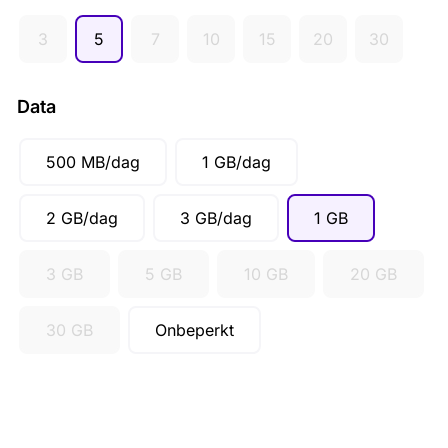
GBP (£)
3
5
7
10
15
20
30
AUD ($)
CAD ($)
Data
SGD ($)
500 MB/dag
1 GB/dag
2 GB/dag
3 GB/dag
1 GB
3 GB
5 GB
10 GB
20 GB
30 GB
Onbeperkt