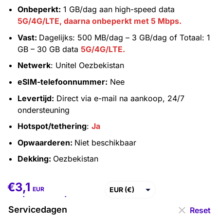
Onbeperkt:
1 GB/dag aan high-speed data
5G/4G/LTE, daarna onbeperkt met 5 Mbps.
Vast:
Dagelijks: 500 MB/dag – 3 GB/dag of Totaal: 1
GB – 30 GB data
5G/4G/LTE.
Netwerk
: Unitel Oezbekistan
eSIM-telefoonnummer:
Nee
Levertijd:
Direct via e-mail na aankoop, 24/7
ondersteuning
Hotspot/tethering
:
Ja
Opwaarderen:
Niet beschikbaar
Dekking:
Oezbekistan
€
3,1
€
3,1
–
€
111,1
EUR (€)
EUR
USD ($)
Servicedagen
Reset