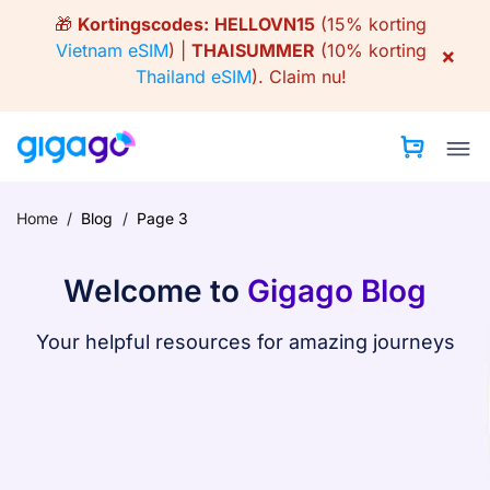
Skip
🎁
Kortingscodes:
HELLOVN15
(15% korting
to
Vietnam eSIM
) |
THAISUMMER
(10% korting
×
content
Thailand eSIM
).
Claim nu!
Home
/
Blog
/
Page 3
Welcome to
Gigago Blog
Your helpful resources for amazing journeys