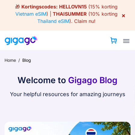
Skip
🎁
Kortingscodes:
HELLOVN15
(15% korting
to
Vietnam eSIM
) |
THAISUMMER
(10% korting
×
content
Thailand eSIM
).
Claim nu!
Home
/
Blog
Welcome to
Gigago Blog
Your helpful resources for amazing journeys