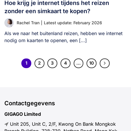
Hoe krijg je internet tijdens het reizen
zonder een simkaart te kopen?
Rachel Tran
|
Latest update: February 2026
Als we naar het buitenland reizen, hebben we internet
nodig om kaarten te openen, een [...]
1
2
3
4
…
10
Contactgegevens
GIGAGO Limited
Unit 205, Unit C, 2/F, Kwong On Bank Mongkok
Branch Building, 728-730, Nathan Road, Mong Kok,