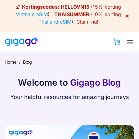
Skip
🎁
Kortingscodes:
HELLOVN15
(15% korting
to
Vietnam eSIM
) |
THAISUMMER
(10% korting
×
content
Thailand eSIM
).
Claim nu!
Home
/
Blog
Welcome to
Gigago Blog
Your helpful resources for amazing journeys