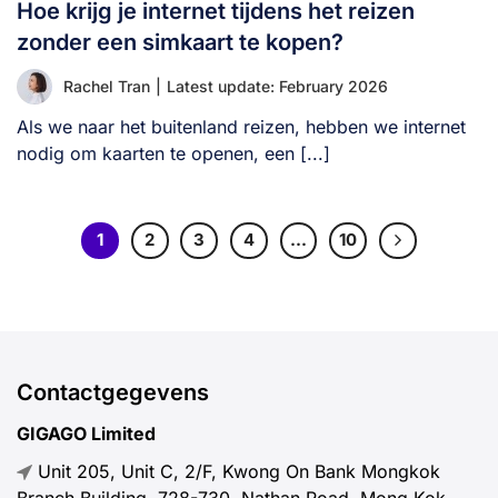
Hoe krijg je internet tijdens het reizen
zonder een simkaart te kopen?
Rachel Tran
|
Latest update: February 2026
Als we naar het buitenland reizen, hebben we internet
nodig om kaarten te openen, een [...]
1
2
3
4
…
10
Contactgegevens
GIGAGO Limited
Unit 205, Unit C, 2/F, Kwong On Bank Mongkok
Branch Building, 728-730, Nathan Road, Mong Kok,