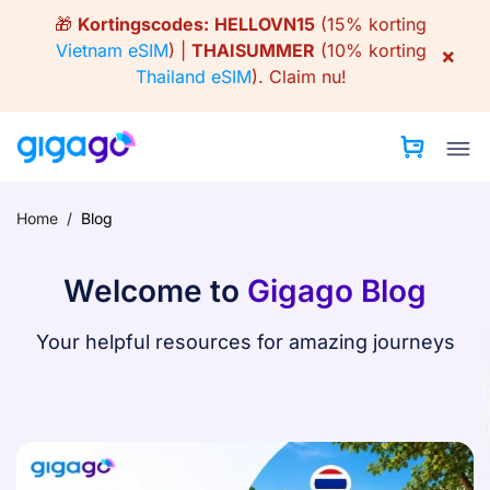
Skip
🎁
Kortingscodes:
HELLOVN15
(15% korting
to
Vietnam eSIM
) |
THAISUMMER
(10% korting
×
content
Thailand eSIM
).
Claim nu!
Home
/
Blog
Welcome to
Gigago Blog
Your helpful resources for amazing journeys