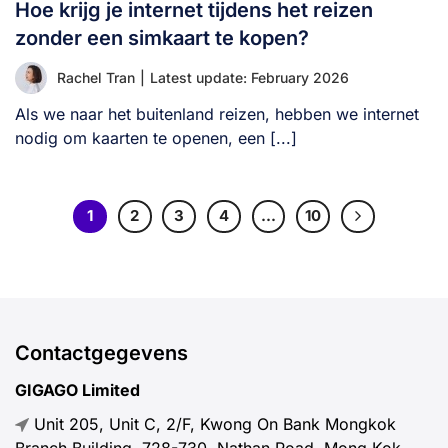
Hoe krijg je internet tijdens het reizen
zonder een simkaart te kopen?
Rachel Tran
|
Latest update: February 2026
Als we naar het buitenland reizen, hebben we internet
nodig om kaarten te openen, een [...]
1
2
3
4
…
10
Contactgegevens
GIGAGO Limited
Unit 205, Unit C, 2/F, Kwong On Bank Mongkok
Branch Building, 728-730, Nathan Road, Mong Kok,