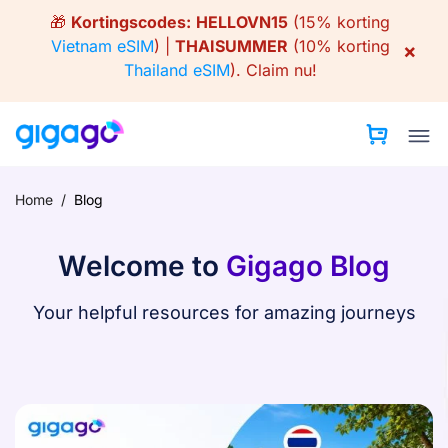
Skip
🎁
Kortingscodes:
HELLOVN15
(15% korting
to
Vietnam eSIM
) |
THAISUMMER
(10% korting
×
content
Thailand eSIM
).
Claim nu!
Home
/
Blog
Welcome to
Gigago Blog
Your helpful resources for amazing journeys