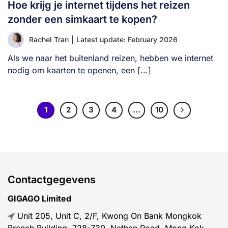
Hoe krijg je internet tijdens het reizen
zonder een simkaart te kopen?
Rachel Tran
|
Latest update: February 2026
Als we naar het buitenland reizen, hebben we internet
nodig om kaarten te openen, een [...]
1
2
3
4
…
10
Contactgegevens
GIGAGO Limited
Unit 205, Unit C, 2/F, Kwong On Bank Mongkok
Branch Building, 728-730, Nathan Road, Mong Kok,