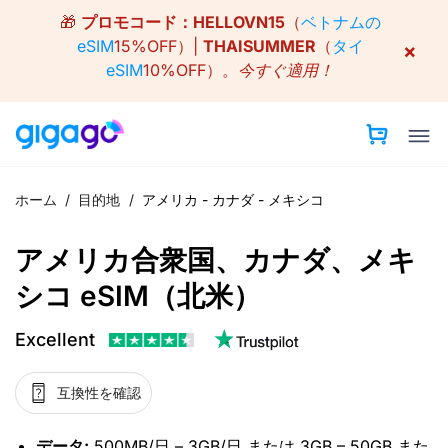
Skip
🎁
プロモコード：
HELLOVN15
（
ベトナムの
to
eSIM
15%OFF）|
THAISUMMER
（
タイ
×
content
eSIM
10%OFF）。
今すぐ適用！
ホーム
/
目的地
/
アメリカ - カナダ - メキシコ
アメリカ合衆国、カナダ、メキ
シコ eSIM（北米）
Excellent
互換性を確認
データ:
500MB/日 – 3GB/日 または 3GB – 50GB また