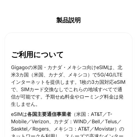
製品説明
ご利用について
Gigagoの米国・カナダ・メキシコ向けeSIMは、北
米3カ国（米国、カナダ、メキシコ）で5G/4G/LTE
インターネットを提供します。1枚の3カ国対応eSIM
で、SIMカード交換なしでこれらの地域すべてで通
信が可能です。予期せぬ料金やローミング料金は発
生しません。
eSIMは
各国主要通信事業者
（米国：AT&T／T-
Mobile／Verizon、カナダ：WIND／Bell／Telus／
Sasktel／Rogers、メキシコ：AT&T／Movistar）の
ネットワークを利用し、スムーズで高速なインター