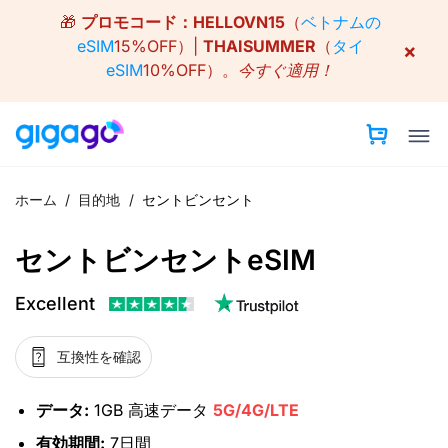
Skip
🎁
プロモコード：
HELLOVN15
（
ベトナムの
to
eSIM
15%OFF）|
THAISUMMER
（
タイ
×
content
eSIM
10%OFF）。
今すぐ適用！
ホーム
/
目的地
/
セントビンセント
セントビンセントeSIM
Excellent
互換性を確認
データ:
1GB 高速データ
5G/4G/LTE
有効期間:
7日間