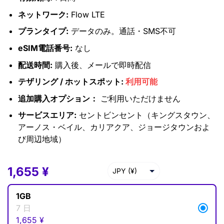
ネットワーク:
Flow LTE
プランタイプ:
データのみ。通話・SMS不可
eSIM電話番号:
なし
配送時間:
購入後、メールで即時配信
テザリング / ホットスポット:
利用可能
追加購入オプション：
ご利用いただけません
サービスエリア:
セントビンセント（キングスタウン、
アーノス・ベイル、カリアクア、ジョージタウンおよ
び周辺地域）
1,655
1,655
¥
¥
JPY (¥)
USD ($)
1GB
EUR (€)
7 日
1,655
¥