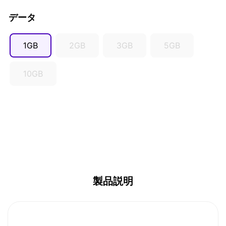
AUD ($)
データ
CAD ($)
SGD ($)
1GB
2GB
3GB
5GB
10GB
製品説明