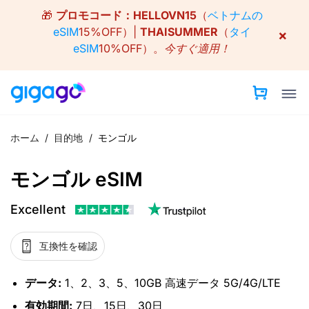
Skip
🎁
プロモコード：
HELLOVN15
（
ベトナムの
to
eSIM
15%OFF）|
THAISUMMER
（
タイ
×
content
eSIM
10%OFF）。
今すぐ適用！
ホーム
/
目的地
/
モンゴル
モンゴル eSIM
Excellent
互換性を確認
データ:
1、2、3、5、10GB 高速データ 5G/4G/LTE
有効期間:
7日、15日、30日