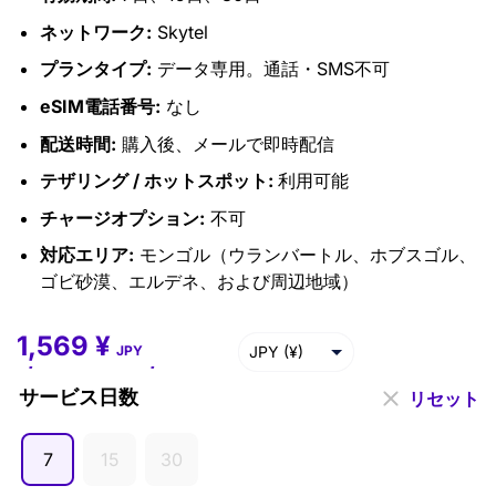
ネットワーク:
Skytel
プランタイプ:
データ専用。通話・SMS不可
eSIM電話番号:
なし
配送時間:
購入後、メールで即時配信
テザリング / ホットスポット:
利用可能
チャージオプション:
不可
対応エリア:
モンゴル（ウランバートル、ホブスゴル、
ゴビ砂漠、エルデネ、および周辺地域）
1,569
¥
1,569
¥
–
7,526
¥
JPY (¥)
JPY
USD ($)
サービス日数
リセット
EUR (€)
7
15
30
GBP (£)