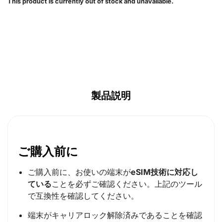
This product is currently out of stock and unavailable.
USD ($)
EUR (€)
GBP (£)
AUD ($)
CAD ($)
SGD ($)
製品説明
ご購入前に
ご購入前に、お使いの端末が
eSIM技術に対応し
ている
ことを必ずご確認ください。上記のツール
で互換性を確認してください。
端末がキャリアロック解除済みであることを確認