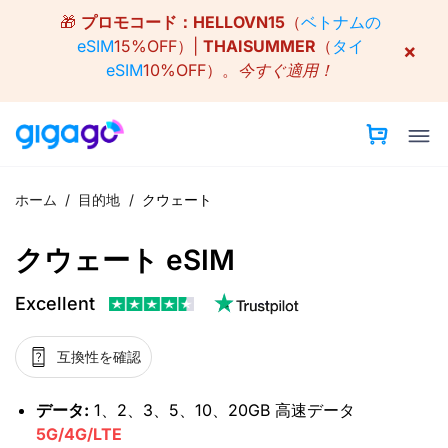
Skip
🎁
プロモコード：
HELLOVN15
（
ベトナムの
to
eSIM
15%OFF）|
THAISUMMER
（
タイ
×
content
eSIM
10%OFF）。
今すぐ適用！
ホーム
/
目的地
/
クウェート
クウェート eSIM
Excellent
互換性を確認
データ:
1、2、3、5、10、20GB 高速データ
5G/4G/LTE