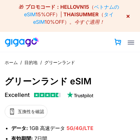
Skip
🎁
プロモコード：
HELLOVN15
（
ベトナムの
to
eSIM
15%OFF）|
THAISUMMER
（
タイ
×
content
eSIM
10%OFF）。
今すぐ適用！
ホーム
/
目的地
/
グリーンランド
グリーンランド eSIM
Excellent
互換性を確認
データ:
1GB 高速データ
5G/4G/LTE
有効期間:
7日間