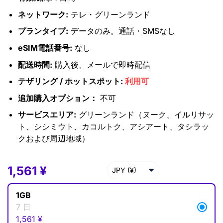
ネットワーク:
テレ・グリーンランド
プランタイプ:
データのみ。通話・SMSなし
eSIM電話番号:
なし
配送時間:
購入後、メールで即時配信
テザリング / ホットスポット:
利用可
追加購入オプション：
不可
サービスエリア:
グリーンランド（ヌーク、イルリサッ
ト、シシミウト、カコルトク、アシアート、タシラッ
クおよび周辺地域）
1,561
1,561
¥
¥
JPY (¥)
USD ($)
1GB
EUR (€)
7 日
1,561
¥