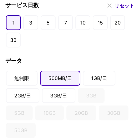
USD ($)
サービス日数
リセット
EUR (€)
1
3
5
7
10
15
20
GBP (£)
AUD ($)
30
CAD ($)
SGD ($)
データ
無制限
500MB/日
1GB/日
2GB/日
3GB/日
3GB
5GB
10GB
20GB
30GB
50GB