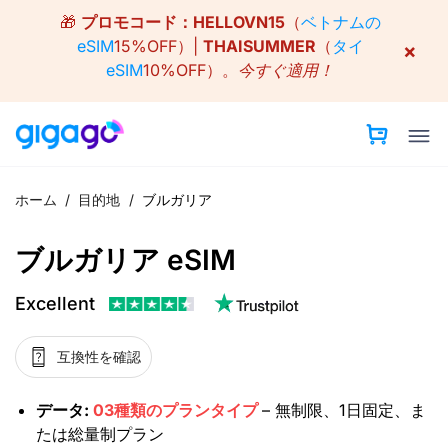
Skip
🎁
プロモコード：
HELLOVN15
（
ベトナムの
to
eSIM
15%OFF）|
THAISUMMER
（
タイ
×
content
eSIM
10%OFF）。
今すぐ適用！
ホーム
/
目的地
/
ブルガリア
ブルガリア eSIM
Excellent
互換性を確認
データ:
03種類のプランタイプ
– 無制限、1日固定、ま
たは総量制プラン