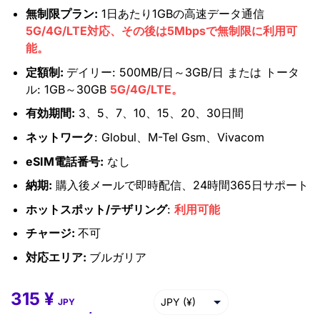
無制限プラン:
1日あたり1GBの高速データ通信
5G/4G/LTE対応、その後は5Mbpsで無制限に利用可
能。
定額制:
デイリー: 500MB/日～3GB/日 または トータ
ル: 1GB～30GB
5G/4G/LTE。
有効期間:
3、5、7、10、15、20、30日間
ネットワーク
:
Globul、M-Tel Gsm、Vivacom
eSIM電話番号:
なし
納期:
購入後メールで即時配信、24時間365日サポート
ホットスポット/テザリング
:
利用可能
チャージ:
不可
対応エリア:
ブルガリア
315
¥
315
¥
–
15,687
¥
JPY (¥)
JPY