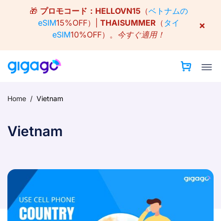
Skip
🎁
プロモコード：
HELLOVN15
（
ベトナムの
to
eSIM
15%OFF）|
THAISUMMER
（
タイ
×
content
eSIM
10%OFF）。
今すぐ適用！
Home
/
Vietnam
Vietnam