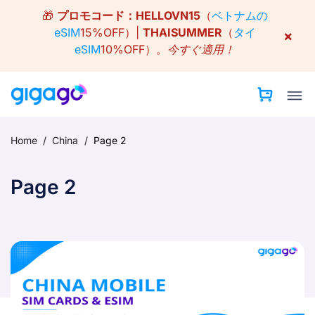
Skip
🎁
プロモコード：
HELLOVN15
（
ベトナムの
to
eSIM
15%OFF）|
THAISUMMER
（
タイ
×
content
eSIM
10%OFF）。
今すぐ適用！
Home
/
China
/
Page 2
Page 2