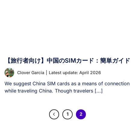
う。 北京空港のWi-Fiへの接続方法やその他の選択肢を確
認し、中国・北京での滞在中もスムーズにインターネット
を利用できるようにしましょう。 I. 北京首都国際空港
（PEK）には無料Wi-Fiはありますか？ はい。北京空港で
は、「AIRPORT-FREE-WIFI」というネットワーク名で、
無料で無制限のWi-Fiを提供しています。時間制限なく利
用できます。 注：「Boingo」ユーザーの方は、
「Boingo」ホットスポットから直接インターネットに接
【旅行者向け】中国のSIMカード：簡単ガイド
続することも可能です。 II. 北京空港で無料Wi-Fiを利用で
きる場所は？ 北京首都国際空港（PEK）の全館で無料Wi-
Clover Garcia
|
Latest update: April 2026
Fiが利用可能です。すべてのターミナルおよび以下のほと
んどの公共エリアで、「AIRPORT-FREE-WIFI」という無
We suggest China SIM cards as a means of connection
線ネットワークを簡単に見つけて接続できます： 注：香
while traveling China. Though travelers [...]
港、マカオ、または台湾から到着されるお客様は、指定さ
れた案内カウンターでお尋ねください： III. 北京空港の無
料Wi-Fiへの接続方法は？ 「AIRPORT-FREE-WIFI」ネッ
1
2
トワークに接続するには、ログイン認証を行う3つの方法
があります： 認証にかかる時間は約5秒です。 [...]