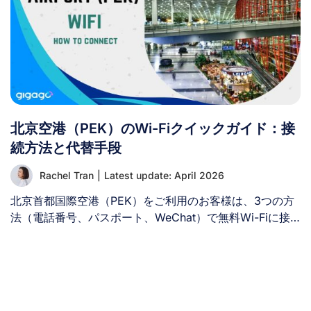
Instagramなどにアクセスできます。この記事では、観光
客向けのチャイナモバイルSIMカードについて、おすすめ
のプラン、価格、購入場所、そして旅行にSIMカードと
eSIMのどちらを選ぶべきかなど、詳しくご紹介します。
I. 中国移動の概要 – 知っておくべき3つのポイント 中国移
動の観光客向けおすすめプランや料金について詳しく知る
前に、まずこの通信事業者について概要を把握しておきま
北京空港（PEK）のWi-Fiクイックガイド：接
しょう： 1. 中国移動は中国で最大の市場シェアを占めて
います 中国移動は中国最大の通信事業者であり、約10億
続方法と代替手段
人の加入者にサービスを提供しています。 2023年末時点
Rachel Tran
|
Latest update: April 2026
のMIIT（工業情報化部）の統計によると、チャイナ・モバ
イルの市場シェアは約60%に達しており、競合他社であ
北京首都国際空港（PEK）をご利用のお客様は、3つの方
るチャイナ・テレコム（22.3%）やチャイナ・ユニコム
法（電話番号、パスポート、WeChat）で無料Wi-Fiに接
（18.3%）を大きく引き離しています。 2. 中国移動は5G
続できます。 北京首都国際空港（PEK）に到着したら、
を含む広範なネットワークインフラを保有している 同社
街へ出る前から世界とつながり続けたいものです。空港で
は全国に18億基の5G基地局を展開し、5Gのような次世代
は旅行者向けに無料Wi-Fiが提供されていますが、PEK空
モバイル技術への移行を中国で主導している。 3. [...]
港や北京市内における通信速度、接続状況、検閲などの制
限についてあらかじめ把握しておくことが望ましいでしょ