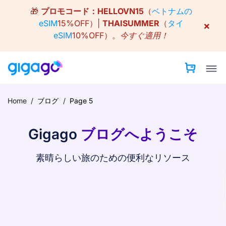
Skip
🎁
プロモコード：
HELLOVN15
（
ベトナムの
to
eSIM
15%OFF）|
THAISUMMER
（
タイ
×
content
eSIM
10%OFF）。
今すぐ適用！
Home
/
ブログ
/
Page 5
Gigago
ブログへようこそ
素晴らしい旅のための便利なリソース