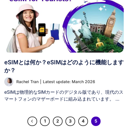
eSIMとは何か？eSIMはどのように機能します
か？
Rachel Tran
|
Latest update: March 2026
eSIMは物理的なSIMカードのデジタル版であり、現代のス
マートフォンのマザーボードに組み込まれています。 新
しいスマートフォンを購入する際、eSIMについて耳にす
る機会が増えています。基本的にeSIMは、物理的なSIMカ
ードの代わりに、端末内部に埋め込まれた小さな書き換え
1
2
3
4
5
可能なチップです。次のように考えてみてください：通常