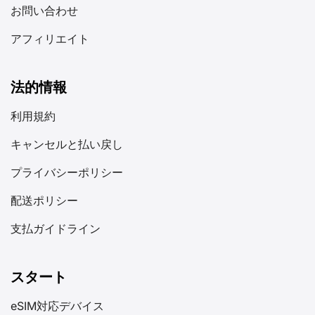
号を同時に使用できるため非常に便利です。特に旅行者に
お問い合わせ
とって有用で、現地のSIMカード販売店を探す手間なく、
現地ネットワークに即時接続できます。 II. eSIM対応端末
アフィリエイト
は？ eSIMはスマートフォン、タブレット、スマートウォ
ッチ、自動車、一部のIoTデバイスで利用可能です。 どの
携帯電話がeSIMに対応しているか？ [...]
法的情報
利用規約
キャンセルと払い戻し
プライバシーポリシー
配送ポリシー
支払ガイドライン
スタート
eSIM対応デバイス