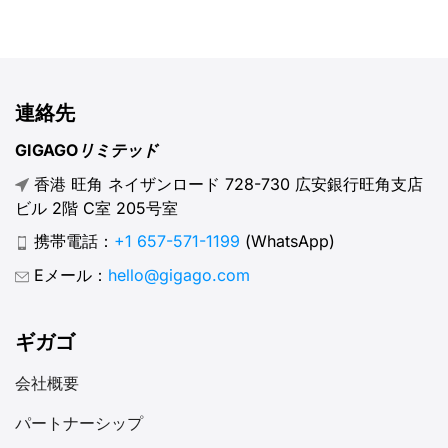
のSIMカードはCDのようなもので、一度に1つのアルバム
（ネットワーク）しか持つことができません。eSIMは
Spotifyのプレイリストのようなもので、単一の端末で複
数のアルバム（通信事業者）を保存・切り替え可能にしま
連絡先
す。 旅行時や仕事用・個人用の番号を切り替える際に小
さなカードを交換する必要はもうありません。eSIMプロ
GIGAGOリミテッド
ファイルを直接スマートフォンにダウンロードするだけで
香港 旺角 ネイザンロード 728-730 広安銀行旺角支店
す。eSIMは接続を維持する未来の形態であり、従来のSIM
ビル 2階 C室 205号室
カードでは実現できない利便性、柔軟性、セキュリティを
提供します。 I. eSIMカードとは？ eSIM（embedded
携帯電話：
+1 657-571-1199
(WhatsApp)
subscriber identify module）とは、スマートフォンに内
Eメール：
hello@gigago.com
蔵されたチップであり、複数のネットワークプロファイル
を同時に保存できます。そのサイズは超小型で、ナノ
SIM（現行最小の物理SIM）よりもはるかに小さく、約
ギガゴ
6mm×5mmです。 eSIMは通常のSIMカードと同じGSMお
よびLTEネットワーク技術を利用します。ネットワーク認
会社概要
証情報を保存し、端末が通信事業者のネットワークに接続
パートナーシップ
できるようにします。 eSIMは複数の通信事業者と電話番