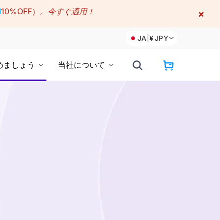
M
10%OFF）。
今すぐ適用！
×
JA
|
¥
JPY
めましょう
当社について