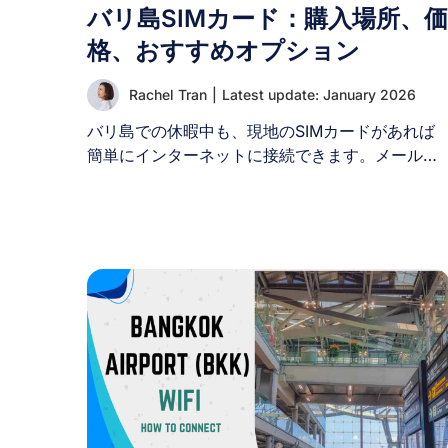
バリ島SIMカード：購入場所、価
格、おすすめオプション
Rachel Tran
|
Latest update: January 2026
バリ島での休暇中も、現地のSIMカードがあれば
簡単にインターネットに接続できます。メールの
確認、島内の移動、SNSでの冒険の共有など、プ
リペイドSIMカードなら手頃な価格で安定したイ
ンターネット環境を提供します。このガイドで
は、バリ島でのSIMカード購入に必要な情報を網
羅します。入手場所、選ぶべきプロバイダー、料
金など、すべてを解説します。 I. 観光客はバリの
SIMカードを入手する必要がありますか？ はい、
観光客にはバリのSIMカードを入手することを強
くお勧めします。 現地のSIMカードは、信頼性の
高いインターネット接続、手頃な価格での通信、
配車アプリやナビゲーションなどの必須サービス
の利用を可能にします。 バリ島SIMカードには以