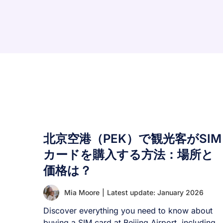
北京空港（PEK）で観光客がSIM
カードを購入する方法：場所と
価格は？
Mia Moore
|
Latest update: January 2026
Discover everything you need to know about
buying a SIM card at Beijing Airport, including