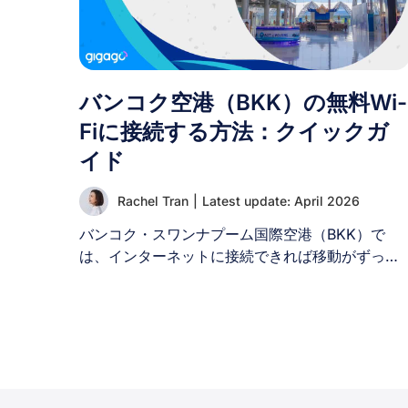
下の利点があります： バリ島でSIMカードを購入
することで、旅行体験を向上させ、スムーズでつ
ながりのある旅を保証できます。 II. バリ島でプリ
ペイドSIMカードを購入できる場所 バリ島では、
バンコク空港（BKK）の無料Wi-
ングラ・ライ国際空港、公式プロバイダー店舗、
コンビニエンスストア、電気店など、様々な場所
Fiに接続する方法：クイックガ
でプリペイドSIMカードを購入できます。 1. ング
イド
ラ・ライ国際空港でSIMカードを入手する 税関を
通過するとすぐに、空港到着ロビーに通信事業者
Rachel Tran
|
Latest update: April 2026
のキオスクが便利に設置されています。通常、手
バンコク・スワンナプーム国際空港（BKK）で
荷物受取エリア近くに位置し、Telkomsel、XL
は、インターネットに接続できれば移動がずっと
Axiata、Indosatなどの事業者が利用可能です。 
スムーズになります。このガイドでは、到着後す
業時間： [...]
ぐにバンコク空港の無料Wi-Fiを利用する方法をご
紹介するとともに、タイ滞在中ずっとインターネ
ットに接続し続けるための代替案も提案します。
I. BKK空港には無料Wi-Fiはありますか？ はい。
スワンナプーム国際空港（BKK）では、1日最大2