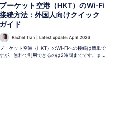
プーケット空港（HKT）のWi-Fi
接続方法：外国人向けクイック
ガイド
Rachel Tran
|
Latest update: April 2026
プーケット空港（HKT）のWi-Fiへの接続は簡単で
すが、無料で利用できるのは2時間までです。ま
た、ログインするには氏名とメールアドレスの登
録が必要です。 プーケット国際空港（HKT）は、
タイで2番目に利用客の多い空港であり、年間数百
万人の乗客が利用しています。プーケット空港に
到着したら、空港内を移動したり、翻訳アプリを
使ったり、滞在中にインターネットに接続したり
するために、インターネット環境が必要になりま
す。そのため、プーケット空港のWi-Fiがどこで、
どのように利用できるかを知っておくと便利で
す。この記事では、外国人向けにプーケット空港