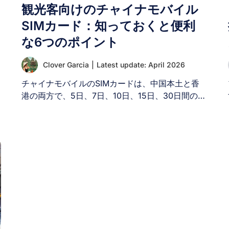
観光客向けのチャイナモバイル
SIMカード：知っておくと便利
な6つのポイント
Clover Garcia
|
Latest update: April 2026
チャイナモバイルのSIMカードは、中国本土と香
港の両方で、5日、7日、10日、15日、30日間の利
用期間に対応した、さまざまなデータ容量の高速
4Gインターネット接続を提供しています。高速デ
ータ通信の容量を使い切った後も、128 kbpsの速
度でインターネットを無制限に利用できます。特
に、チャイナモバイルのSIMカードを使用すれ
ば、中国政府の「グレート・ファイアウォール」
によるブロックを受けずに、Facebook、Gmail、
YouTube、Instagramなどにアクセスできます。こ
の記事では、観光客向けのチャイナモバイルSIM
カードについて、おすすめのプラン、価格、購入