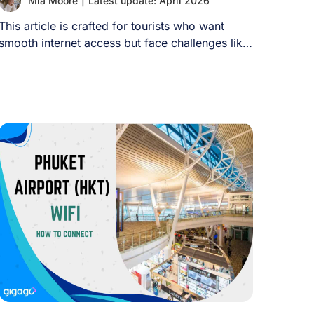
Mia Moore
|
Latest update: April 2026
This article is crafted for tourists who want
smooth internet access but face challenges like
[...]