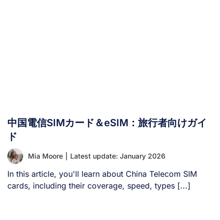
クしており、旅行者はこれらの制限を回避する方法を見つ
けるか、滞在中は別のメッセージングプラットフォームを
利用せざるを得ませんでした。 今年に入り、この方針は
変わったのでしょうか？ ここでは、中国における
WhatsAppの現状を探り、この魅力的な国を訪れる際にア
プリを効果的に利用する方法をご紹介します。 現在、中
国でWhatsAppは利用できますか？ いいえ、WhatsAppは
現在も中国では利用できません。このアプリは、2017年
からWhatsAppをブロックし、現在もその制限を維持して
いる国家的なインターネット検閲システムである「中国の
中国電信SIMカード＆eSIM：旅行者向けガイ
グレート・ファイアウォール」によって、引き続きブロッ
クされています。 その結果、中国に滞在している際、
ド
WhatsAppはサーバーに接続できず、通常の中国のインタ
Mia Moore
|
Latest update: January 2026
ーネット接続を使用している限り、ユーザーはメッセージ
の送受信、通話、その他の機能を利用することができませ
In this article, you'll learn about China Telecom SIM
ん。 中国でWhatsAppは使えますか？ はい、中国でも
cards, including their coverage, speed, types [...]
WhatsAppは利用可能です。ただし、VPN（仮想プライベ
ートネットワーク）を使用して「グレート・ファイアウォ
ール」を回避する場合に限ります。通常の中国のインター