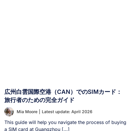
く知られています。旅行者にとって、DTACやTruemove
Hといったタイの主要通信事業者2社と並び、旅行中ずっ
とオンラインで連絡を取り続けるための鍵となります。次
回のタイ旅行でAIS SIMカード/eSIMの利用を検討中の方
は、このガイドをお読みください。ここでは、AIS SIMサ
ービスのメリット・デメリット、観光客向けのおすすめプ
ラン、料金、購入場所、そして最大限に活用するための使
い方まで、知っておくべき全てをご紹介します。 I. AISタ
イランドとは？ AIS（Advanced Info Service Public
Company Limited）は、タイを代表する通信ネットワー
ク事業者です。1991年の設立以来、国内最大級のカバーエ
リア、最速のモバイルネットワーク速度、そして地元住民
と旅行者の双方のニーズに応える多様なプランを提供する
広州白雲国際空港（CAN）でのSIMカード：
ことで高い評価を築いてきました。 AISの主な特徴は以下
の通りです： II. タイの他モバイル事業者と比較したAISサ
旅行者のための完全ガイド
ービスの優位性 [...]
Mia Moore
|
Latest update: April 2026
This guide will help you navigate the process of buying
a SIM card at Guangzhou [...]