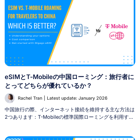
いと考えています。これは費用削減とデータ管理の簡素化
を目指す、非常に有益な疑問です。 eSIMの共有を試みる
前に、その仕組みや可能なこと・不可能なことを理解する
ことが重要です。 I. eSIMはデバイス間で共有できます
か？ いいえ、eSIMプロファイルは物理SIMカードを友人
に渡すのと同じ方法で、デバイス間で転送または共有する
ことはできません。 eSIMが1台のデバイスでアクティベー
トされると、そのデバイス固有のハードウェアIDに紐付け
られ、同時に別のデバイスで「再利用」またはインストー
ルすることはできません。 別の端末で同じQRコードをス
eSIMとT-Mobileの中国ローミング：旅行者に
キャンしようとすると、システムが拒否するかアクティベ
ーションエラーが表示されます。その理由は以下の通りで
とってどちらが優れているか？
す： 別のスマートフォンやタブレットでeSIMを利用した
Rachel Tran
|
Latest update: January 2026
い場合、通常はそのデバイス用に別途eSIMプランを購入
する必要があります。 II. 1つのeSIMから別のデバイスへ
中国旅行の際、インターネット接続を維持する主な方法は
データ接続を共有することは可能ですか？ eSIMを複数デ
2つあります：T-Mobileの標準国際ローミングを利用する
バイスに転送またはインストールすることはできません
か、より高速で安定したデータ通信が可能な中国向け旅行
が、ホットスポット経由でデータ接続を共有することは可
用eSIMを購入するかです。ここでは、中国におけるeSIM
能です。 ホットスポット機能は非常に効果的ですが、管
とT-Mobileローミングを、各オプションの仕組み・購入