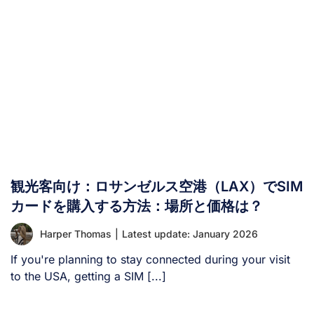
ネット接続では、WhatsAppを直接利用する方法はありま
せん。 中国でWhatsAppを使うには？ 中国でWhatsApp
を利用するには、この制限を回避する方法が必要です。以
下に4つの一般的な方法を紹介します： 1. VPNの利用
VPN（仮想プライベートネットワーク）の利用は、中国で
WhatsAppにアクセスするための最も確実な解決策です。
VPNは、お使いのデバイスと中国国外にあるサーバーとの
間に暗号化された接続を確立し、中国のインターネット規
制を効果的に回避します。 VPNを有効にすると、インタ
ーネット通信は他国のサーバーを経由してルーティングさ
れるため、中国ではなくその場所から閲覧しているかのよ
観光客向け：ロサンゼルス空港（LAX）でSIM
うに見えます。これにより、WhatsAppやその他のブロッ
カードを購入する方法：場所と価格は？
クされたサービスに通常通りアクセスできるようになりま
す。 中国でのVPN利用により、WhatsAppやGoogle、
Harper Thomas
|
Latest update: January 2026
Facebookなどのブロックされたアプリにアクセスできま
If you're planning to stay connected during your visit
す。 [...]
to the USA, getting a SIM [...]