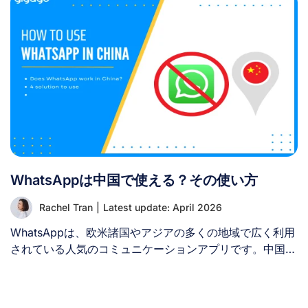
理すべきいくつかのトレードオフがあります： 一部の通
方法・インストール・アクティベーション・費用・互換性
信事業者はテザリングを制限する場合があるため、購入前
などの観点から比較します。これにより、中国旅行に最適
にeSIMプランの詳細を確認してください。 要するに、
なソリューションを見極めるお手伝いをします。 I. eSIM
eSIMのインターネット接続は共有可能ですが、eSIMプロ
とT-Mobileの中国ローミング比較 – 並列比較 T-Mobileの
ファイルそのものは共有できません。 [...]
多くのプランには国際ローミングが含まれています。中国
到着時、端末は自動的にT-Mobileの提携ネットワーク
（通常は中国移動または中国聯通）に接続します。 一
方、中国のeSIMは物理SIMカードを使用せずにモバイルデ
ータプランを即時ダウンロードできるデジタルSIMカード
です。これはローミングに代わる人気の選択肢となってい
WhatsAppは中国で使える？その使い方
ます。 以下に中国旅行におけるeSIMとT-Mobileローミン
グの簡易比較を示します。 Factor トラベルeSIM T-
Rachel Tran
|
Latest update: April 2026
Mobileローミング 購入方法 出発前/出発後にオンライン
で購入 現在のプランに組み込み済み；オプションの追加
WhatsAppは、欧米諸国やアジアの多くの地域で広く利用
パス 互換性 [...]
されている人気のコミュニケーションアプリです。中国へ
の旅行を計画している方なら、滞在中にWhatsAppが使え
るかどうか気になっているかもしれません。かつて、中国
政府はプライバシーポリシーを理由にWhatsAppをブロッ