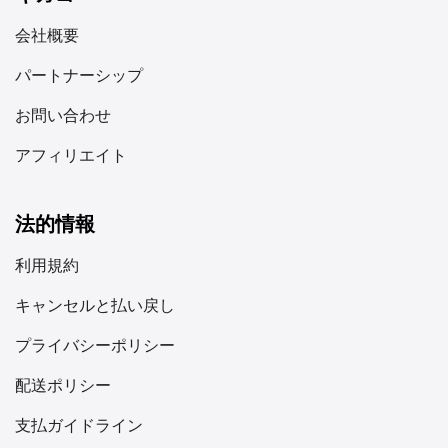
解除されている必要があります。端末設定の「携帯電話」
または「モバイルネットワーク」でeSIM対応を確認して
会社概要
ください。キャリアロックがかかっている場合は、ロック
パートナーシップ
解除を依頼してください。 通信エリアとデータ容量 米国
eSIMはAT&T、T-Mobile、Verizonなどの主要ネットワー
お問い合わせ
クで利用可能です。活動内容に応じたデータ使用量を計画
しましょう。基本的なウェブ閲覧やメッセージングなら月
アフィリエイト
2～3GB、動画ストリーミングなら10GB以上が必要です。
旅程全体をカバーし、余裕を持たせたプランを選択してく
ださい。 費用と機能。米国eSIMの価格は、データ量と利
法的情報
用期間により通常20～50ドルの範囲です。ほとんどのプ
利用規約
ランにはホットスポット経由のデータ共有が含まれてお
り、ノートパソコンやタブレットの接続が可能です。ニー
キャンセルと払い戻し
ズに合った最良のプランを見つけるため、各プロバイダー
の価格を比較してください。 III. 米国旅行向けトップeSIM
プライバシーポリシー
プロバイダー 旅行者にはAiralo、Holafly、Nomadなど
配送ポリシー
様々なeSIMオプションがありますが、カナダから米国へ
向かう方にとってGigagoは特に優れた選択肢です。わず
支払ガイドライン
か1.90ドルから利用できるGigagoの米国向けeSIMプラン