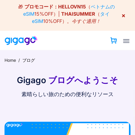
Skip
🎁
プロモコード：
HELLOVN15
（
ベトナムの
to
eSIM
15%OFF）|
THAISUMMER
（
タイ
×
content
eSIM
10%OFF）。
今すぐ適用！
Home
/
ブログ
Gigago
ブログへようこそ
素晴らしい旅のための便利なリソース