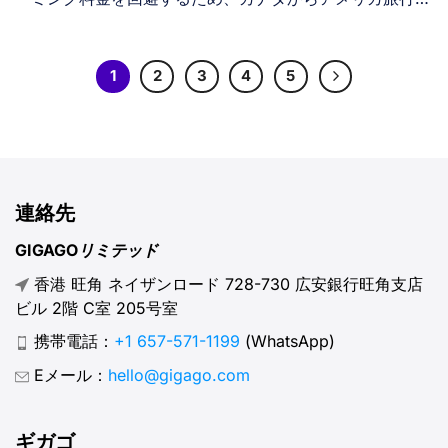
はeSIMを選択します。これらのデジタルSIMカードは、週
15ドルからの手頃なデータプラン、即時アクティベーショ
ン、そして信頼性の高い米国ネットワークカバレッジを提
1
2
3
4
5
供します。物理的なSIMカードを交換することなく、現地
の米国電話番号とシームレスな接続性を得られるため、週
末の短期滞在から長期滞在まで、あらゆるアメリカ旅行に
最適なソリューションです。 I. カナダからアメリカ旅行
にeSIMを使う理由 eSIMは、物理的なSIM交換の必要性を
連絡先
なくし、ローミング料金を節約できるため、アメリカへ旅
行するカナダ人にとって最適な解決策です。eSIMを通じ
GIGAGOリミテッド
て手頃な価格の米国データを利用しながら、通話やテキス
香港 旺角 ネイザンロード 728-730 広安銀行旺角支店
トメッセージ用にカナダの電話番号を有効に保てます。出
ビル 2階 C室 205号室
発前にQRコードでインストールするだけで、国境を越え
た瞬間に即座に接続可能になります。 II. 米国eSIM選択前
携帯電話：
+1 657-571-1199
(WhatsApp)
に考慮すべき点 米国eSIMは物理SIMカード不要のデジタ
Eメール：
hello@gigago.com
ルモバイルサービスです。カナダから米国への旅行用に購
入する前に、最も重要な点を確認しましょう： 端末の確
認。お使いの端末がeSIM技術に対応し、キャリアロック
ギガゴ