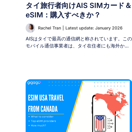
タイ旅行者向けAIS SIMカード＆
eSIM：購入すべきか？
Rachel Tran
|
Latest update: January 2026
AISはタイで最高の通信網と称されています。この
モバイル通信事業者は、タイ在住者にも海外から
の旅行者にも広く知られています。旅行者にとっ
て、DTACやTruemove Hといったタイの主要通信
事業者2社と並び、旅行中ずっとオンラインで連
を取り続けるための鍵となります。次回のタイ旅
行でAIS SIMカード/eSIMの利用を検討中の方は、
このガイドをお読みください。ここでは、AIS SI
サービスのメリット・デメリット、観光客向けの
おすすめプラン、料金、購入場所、そして最大限
に活用するための使い方まで、知っておくべき全
てをご紹介します。 I. AISタイランドとは？
AIS（Advanced Info Service Public Company
Limited）は、タイを代表する通信ネットワーク事