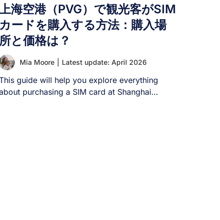
ルーティングされるため、中国ではなくその場所
上海空港（PVG）で観光客がSIM
から閲覧しているかのように見えます。これによ
カードを購入する方法：購入場
り、WhatsAppやその他のブロックされたサービ
所と価格は？
スに通常通りアクセスできるようになります。 中
国でのVPN利用により、WhatsAppやGoogle、
Facebookなどのブロックされたアプリにアクセス
Mia Moore
|
Latest update: April 2026
できます。 [...]
This guide will help you explore everything
about purchasing a SIM card at Shanghai
Airport, [...]