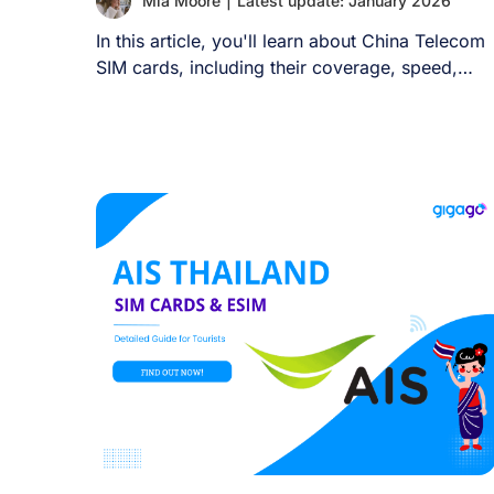
Mia Moore
|
Latest update: January 2026
ートフォンやタブレットでeSIMを利用したい場
合、通常はそのデバイス用に別途eSIMプランを購
In this article, you'll learn about China Telecom
入する必要があります。 II. 1つのeSIMから別のデ
SIM cards, including their coverage, speed,
バイスへデータ接続を共有することは可能です
types [...]
か？ eSIMを複数デバイスに転送またはインスト
ルすることはできませんが、ホットスポット経由
でデータ接続を共有することは可能です。 ホット
スポット機能は非常に効果的ですが、管理すべき
いくつかのトレードオフがあります： 一部の通信
事業者はテザリングを制限する場合があるため、
購入前にeSIMプランの詳細を確認してください。
要するに、eSIMのインターネット接続は共有可能
ですが、eSIMプロファイルそのものは共有できま
せん。 [...]