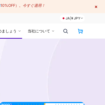
M
10%OFF）。
今すぐ適用！
×
JA
|
¥
JPY
めましょう
当社について