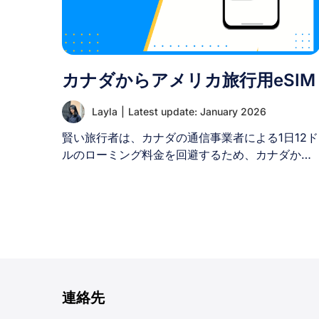
業者です。1991年の設立以来、国内最大級のカバ
ーエリア、最速のモバイルネットワーク速度、そ
して地元住民と旅行者の双方のニーズに応える多
様なプランを提供することで高い評価を築いてき
カナダからアメリカ旅行用eSIM
ました。 AISの主な特徴は以下の通りです： II. タ
イの他モバイル事業者と比較したAISサービスの優
Layla
|
Latest update: January 2026
位性 [...]
賢い旅行者は、カナダの通信事業者による1日12ド
ルのローミング料金を回避するため、カナダから
アメリカ旅行にはeSIMを選択します。これらのデ
ジタルSIMカードは、週15ドルからの手頃なデー
タプラン、即時アクティベーション、そして信頼
性の高い米国ネットワークカバレッジを提供しま
す。物理的なSIMカードを交換することなく、現
地の米国電話番号とシームレスな接続性を得られ
るため、週末の短期滞在から長期滞在まで、あら
ゆるアメリカ旅行に最適なソリューションです。
連絡先
I. カナダからアメリカ旅行にeSIMを使う理由