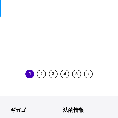
1
2
3
4
5
ギガゴ
法的情報