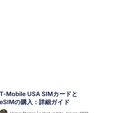
滞在中にWhatsAppが使えるかどうか気になって
いるかもしれません。かつて、中国政府はプライ
バシーポリシーを理由にWhatsAppをブロックし
ており、旅行者はこれらの制限を回避する方法を
見つけるか、滞在中は別のメッセージングプラッ
トフォームを利用せざるを得ませんでした。 今年
に入り、この方針は変わったのでしょうか？ ここ
では、中国におけるWhatsAppの現状を探り、こ
の魅力的な国を訪れる際にアプリを効果的に利用
する方法をご紹介します。 現在、中国で
WhatsAppは利用できますか？ いいえ、
WhatsAppは現在も中国では利用できません。こ
のアプリは、2017年からWhatsAppをブロック
し、現在もその制限を維持している国家的なイン
ターネット検閲システムである「中国のグレー
T-Mobile USA SIMカードと
ト・ファイアウォール」によって、引き続きブロ
ックされています。 その結果、中国に滞在してい
eSIMの購入：詳細ガイド
る際、WhatsAppはサーバーに接続できず、通常
の中国のインターネット接続を使用している限