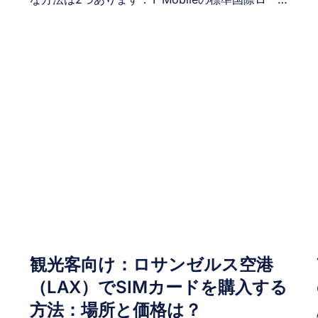
ミングを利用するか、より高速で安定したデータ
通信が可能な中国向け旅行用eSIMを購入するかで
す。ここでは、中国におけるeSIMとT-Mobileロー
ミングを、各オプションの仕組み・購入方法・イ
ンストール・アクティベーション・費用・互換性
試
などの観点から比較します。これにより、中国旅
行に最適なソリューションを見極めるお手伝いを
します。 I. eSIMとT-Mobileの中国ローミング比較
ル
– 並列比較 T-Mobileの多くのプランには国際ロー
ミングが含まれています。中国到着時、端末は自
動的にT-Mobileの提携ネットワーク（通常は中国
移動または中国聯通）に接続します。 一方、中国
のeSIMは物理SIMカードを使用せずにモバイルデ
ータプランを即時ダウンロードできるデジタル
SIMカードです。これはローミングに代わる人気
観光客向け：ロサンゼルス空港
の選択肢となっています。 以下に中国旅行におけ
（LAX）でSIMカードを購入する
るeSIMとT-Mobileローミングの簡易比較を示しま
す。 Factor トラベルeSIM T-Mobileローミング
方法：場所と価格は？