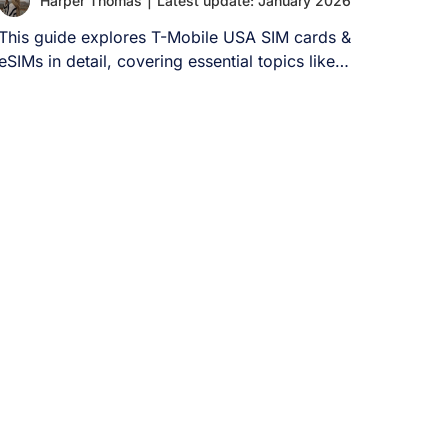
Harper Thomas
|
Latest update: January 2026
り、ユーザーはメッセージの送受信、通話、その
This guide explores T-Mobile USA SIM cards &
他の機能を利用することができません。 中国で
eSIMs in detail, covering essential topics like
WhatsAppは使えますか？ はい、中国でも
[...]
WhatsAppは利用可能です。ただし、VPN（仮想
プライベートネットワーク）を使用して「グレー
ト・ファイアウォール」を回避する場合に限りま
す。通常の中国のインターネット接続では、
WhatsAppを直接利用する方法はありません。 中
国でWhatsAppを使うには？ 中国でWhatsAppを
利用するには、この制限を回避する方法が必要で
す。以下に4つの一般的な方法を紹介します： 1.
VPNの利用 VPN（仮想プライベートネットワー
ク）の利用は、中国でWhatsAppにアクセスする
ための最も確実な解決策です。VPNは、お使いの
デバイスと中国国外にあるサーバーとの間に暗号
化された接続を確立し、中国のインターネット規
制を効果的に回避します。 VPNを有効にすると、
インターネット通信は他国のサーバーを経由して