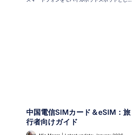
使用することで、eSIMのデータ通信を共有するこ
とは可能です。 多くの旅行者は、1枚のeSIMを購
入して家族や友人、タブレットなどのサブデバイ
スと接続を共有できるかどうか知りたいと考えて
います。これは費用削減とデータ管理の簡素化を
目指す、非常に有益な疑問です。 eSIMの共有を
みる前に、その仕組みや可能なこと・不可能なこ
とを理解することが重要です。 I. eSIMはデバイス
間で共有できますか？ いいえ、eSIMプロファイ
は物理SIMカードを友人に渡すのと同じ方法で、
デバイス間で転送または共有することはできませ
ん。 eSIMが1台のデバイスでアクティベートされ
ると、そのデバイス固有のハードウェアIDに紐付
けられ、同時に別のデバイスで「再利用」または
インストールすることはできません。 別の端末で
中国電信SIMカード＆eSIM：旅
同じQRコードをスキャンしようとすると、システ
行者向けガイド
ムが拒否するかアクティベーションエラーが表示
されます。その理由は以下の通りです： 別のスマ